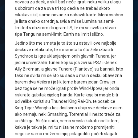
novaca za deck, a skill baš neće igrati neku veliku ulogu
s obzirom da za ova tri top decka ne trebaš skoro
nikakav skill, samo novac za nabaviti karte. Meni osobno
je lista onako osrednja, sviđa mi se Lumina na semi-
limited s obzirom da igram LS, te mi se sviđaju stvari
tipa Tengu na semi-limit, Earth na limit i slično.
Jedino što me smeta je to što su ostavili ove najbolje
deckove netaknute, te mi smeta to što žele izbaciti
Synchroe iz igre uklanjanjem onih glavnih Tunera, jer
jedini univerzalni Tuneri koji su još živi su PSZ i Genex
Ally Birdman, a glavne Tunere (Plantove) su bannali. Isto
tako ne sviđa mi se što su sada u main decku obavezna
barem dva Veilera i još k tome barem jedan Crow jer
bez toga se ne može igrati protiv Wind-Upova jer onda
riskirate gubitak cijelog handa. Karte koje bi mogle biti
od velike koristi su Thunder King Rai-Oh, te posebice
King Tiger Wanghu koji doslovno ubija sve deckove osim
ako nemaju neki Smashing, Torrential ili nešto treće za
uništiti ga. Ali što sada, nema smisla kukati nad listom,
kakva je takva je, mi tu ništa ne možemo promijeniti
nego se samo možemo njoj prilagoditi i početi slagati