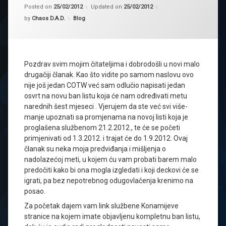
Posted on
25/02/2012
Updated on
25/02/2012
Kategorije:
by
Chaos D.A.D.
Blog
Pozdrav svim mojim čitateljima i dobrodošli u novi malo
drugačiji članak. Kao što vidite po samom naslovu ovo
nije još jedan COTW već sam odlučio napisati jedan
osvrt na novu ban listu koja će nam određivati metu
narednih šest mjeseci . Vjerujem da ste već svi više-
manje upoznati sa promjenama na novoj listi koja je
proglašena službenom 21.2.2012., te će se početi
primjenivati od 1.3.2012. i trajat će do 1.9.2012. Ovaj
članak su neka moja predviđanja i mišljenja o
nadolazećoj meti, u kojem ću vam probati barem malo
predočiti kako bi ona mogla izgledati i koji deckovi će se
igrati, pa bez nepotrebnog odugovlačenja krenimo na
posao.
Za početak dajem vam link službene Konamijeve
stranice na kojem imate objavljenu kompletnu ban listu,