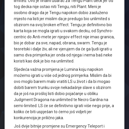
limited. Ovo je finalni udarac za Tengu Plant deck jer od
tog decka nije ostao niti Tengu, niti Plant. Meni je
osobno drago da je Tengu napokon dobio zasluženo
mjesto na listi jer mislim da je predugo bio unlimited s
obzirom na svoj broken effect. Tengu je definitivno bio
karta koja se mogla igrati u svakom decku, od Synchro-
centric do Anti-mete jer njegov effect nije imao granica,
bio je dobar za sve; napad, obrana, swarm. Tengu je
teoretski i dalje živ, ali ne vjerujem da će ga ljudi igrati u
samo dva primjerka jer onda od njega i nema baš neke
koristi kao dok je bio na unlimited.
Sljedeća važna promjena je Lumina koju napokon
možemo igrati u više od jednog primjerka. Mislim da bi
ovo moglo barem malo vratiti LS u život i da bi mogao
dobiti barem trunku svoje nekadašnje slave s obzirom
da je još na prošloj listi dobio pojačanje u obliku
Judgment Dragona na unlimited te Necro Gardna na
semi-limited. LS će se definitivno igrati više nego prije, a
koliko će biti uspješan to ćemo još vidjeti jer
konkurencija je prilično jaka.
Još dvije bitnije promjene su Emergency Teleport i