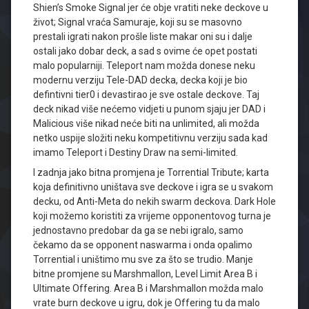
Shien’s Smoke Signal jer će obje vratiti neke deckove u
život; Signal vraća Samuraje, koji su se masovno
prestali igrati nakon prošle liste makar oni su i dalje
ostali jako dobar deck, a sad s ovime će opet postati
malo popularniji. Teleport nam možda donese neku
modernu verziju Tele-DAD decka, decka koji je bio
defintivni tier0 i devastirao je sve ostale deckove. Taj
deck nikad više nećemo vidjeti u punom sjaju jer DAD i
Malicious više nikad neće biti na unlimited, ali možda
netko uspije složiti neku kompetitivnu verziju sada kad
imamo Teleport i Destiny Draw na semi-limited.
I zadnja jako bitna promjena je Torrential Tribute; karta
koja definitivno uništava sve deckove i igra se u svakom
decku, od Anti-Meta do nekih swarm deckova. Dark Hole
koji možemo koristiti za vrijeme opponentovog turna je
jednostavno predobar da ga se nebi igralo, samo
čekamo da se opponent naswarma i onda opalimo
Torrential i uništimo mu sve za što se trudio. Manje
bitne promjene su Marshmallon, Level Limit Area B i
Ultimate Offering. Area B i Marshmallon možda malo
vrate burn deckove u igru, dok je Offering tu da malo