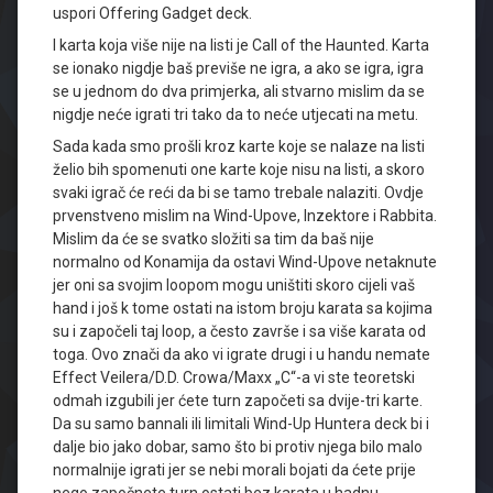
uspori Offering Gadget deck.
I karta koja više nije na listi je Call of the Haunted. Karta
se ionako nigdje baš previše ne igra, a ako se igra, igra
se u jednom do dva primjerka, ali stvarno mislim da se
nigdje neće igrati tri tako da to neće utjecati na metu.
Sada kada smo prošli kroz karte koje se nalaze na listi
želio bih spomenuti one karte koje nisu na listi, a skoro
svaki igrač će reći da bi se tamo trebale nalaziti. Ovdje
prvenstveno mislim na Wind-Upove, Inzektore i Rabbita.
Mislim da će se svatko složiti sa tim da baš nije
normalno od Konamija da ostavi Wind-Upove netaknute
jer oni sa svojim loopom mogu uništiti skoro cijeli vaš
hand i još k tome ostati na istom broju karata sa kojima
su i započeli taj loop, a često završe i sa više karata od
toga. Ovo znači da ako vi igrate drugi i u handu nemate
Effect Veilera/D.D. Crowa/Maxx „C“-a vi ste teoretski
odmah izgubili jer ćete turn započeti sa dvije-tri karte.
Da su samo bannali ili limitali Wind-Up Huntera deck bi i
dalje bio jako dobar, samo što bi protiv njega bilo malo
normalnije igrati jer se nebi morali bojati da ćete prije