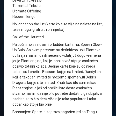
Level Limit Area B
Torrential Tribute
Ultimate Offering
Reborn Tengu
No longer on the list (karte koje se više ne nalaze na listi,
te se mogu igrati u tri primjerka):
Call of the Hounted
Pa počnimo sa novim forbidden kartama; Spore i Glow-
Up Bulb. Sa ovim potezom su definitivno ubili Plantove
do kraja i mislim da ih nećemo viđati još dugo vremena
jer je Plant engine, koji je ionako već otprije osakaćen,
doživio totalni kolaps. Jedine karte koje su od njega
ostale su Lonefire Blossom koji je na limited, Dandylion
koji je također limited te možemo spomenuti Debris
Dragona koji je isto limited. Znači kao što sam rekao
Plant engine je još od prošle liste dosta osakaćen i
stvarno mislim da nije bilo potrebe dodatno ga ubijati, a
osobito zato što deck više nije tako popularan i tako
dobar kao što je bio prije.
Bannanjem Spore je zapravo pogođen jedino Tengu