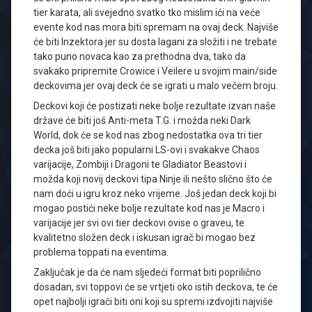
tier karata, ali svejedno svatko tko mislim ići na veće
evente kod nas mora biti spremam na ovaj deck. Najviše
će biti Inzektora jer su dosta lagani za složiti i ne trebate
tako puno novaca kao za prethodna dva, tako da
svakako pripremite Crowice i Veilere u svojim main/side
deckovima jer ovaj deck će se igrati u malo večem broju.
Deckovi koji će postizati neke bolje rezultate izvan naše
države će biti još Anti-meta T.G. i možda neki Dark
World, dok će se kod nas zbog nedostatka ova tri tier
decka još biti jako popularni LS-ovi i svakakve Chaos
varijacije, Zombiji i Dragoni te Gladiator Beastovi i
možda koji novij deckovi tipa Ninje ili nešto slično što će
nam doći u igru kroz neko vrijeme. Još jedan deck koji bi
mogao postići neke bolje rezultate kod nas je Macro i
varijacije jer svi ovi tier deckovi ovise o graveu, te
kvalitetno složen deck i iskusan igrač bi mogao bez
problema toppati na eventima.
Zaključak je da će nam sljedeći format biti poprilično
dosadan, svi toppovi će se vrtjeti oko istih deckova, te će
opet najbolji igrači biti oni koji su spremi izdvojiti najviše