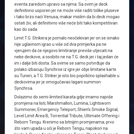
eventa zaredom upravo sa njima. Sa ovim je deck
definitivno usporen jer ne može više raditi tolike pluseve
i tako brzo naći Venusa, makar mislim da bi deck mogao
ostati živ, ali definitivno više neće biti tako kompetitivan
kao do sada.
Limit T.G. Strikera je pomalo neočekivan jer on se ionako
nije uglavnom igrao u više od dva primjerka pa ne
vjerujem da će njegovo limitiranje previše utjecati na
neke deckove, a osobito ne na T.G. deck jer i taj jedan će
im i dalje biti dosta. Sa ovime se samo potvrđuje da
polako izbacuju Synchroe iz igre jer obje limitane karte
su Tuneri, a T.G. Striker je isto bio poprilično splashable u
deckovima jer je omogučavao lagani summon
Synchroa.
Dolazimo do semi-limited karata gdje imamo najviše
promjena na listi; Marshmallon, Lumina, Lightsworn
Summoner, Emergency Teleport, Shien’s Smoke Signal,
Level Limit Area B, Torrential Tribute, Ultimate Offering i
Reborn Tengu. Krenimo sa bitnijim promjenama; prvo
što vam upada u oči je Reborn Tengu, napokon na