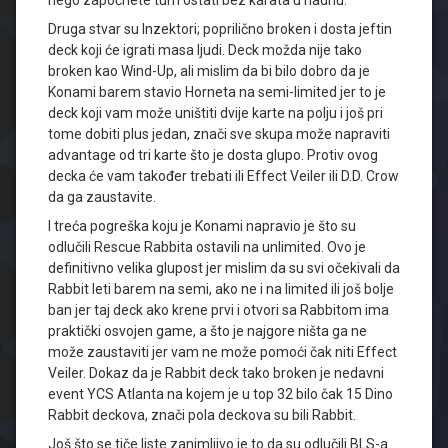
nego započnete turn ostati bez karata u hadnu.
Druga stvar su Inzektori; poprilično broken i dosta jeftin
deck koji će igrati masa ljudi. Deck možda nije tako
broken kao Wind-Up, ali mislim da bi bilo dobro da je
Konami barem stavio Horneta na semi-limited jer to je
deck koji vam može uništiti dvije karte na polju i još pri
tome dobiti plus jedan, znači sve skupa može napraviti
advantage od tri karte što je dosta glupo. Protiv ovog
decka će vam također trebati ili Effect Veiler ili D.D. Crow
da ga zaustavite.
I treća pogreška koju je Konami napravio je što su
odlučili Rescue Rabbita ostavili na unlimited. Ovo je
definitivno velika glupost jer mislim da su svi očekivali da
Rabbit leti barem na semi, ako ne i na limited ili još bolje
ban jer taj deck ako krene prvi i otvori sa Rabbitom ima
praktički osvojen game, a što je najgore ništa ga ne
može zaustaviti jer vam ne može pomoći čak niti Effect
Veiler. Dokaz da je Rabbit deck tako broken je nedavni
event YCS Atlanta na kojem je u top 32 bilo čak 15 Dino
Rabbit deckova, znači pola deckova su bili Rabbit.
Još što se tiče liste zanimljivo je to da su odlučili BLS-a