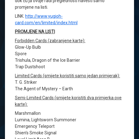
dok ću ja ovdje radi preglednosti navesti samo
promjene na listi.
LINK:
http://www.yugioh-
card.com/en/limited/index.html
PROMJENE NA LISTI
Forbidden Cards (zabranjene karte):
Glow-Up Bulb
Spore
Trishula, Dragon of the Ice Barrier
Trap Dustshoot
Limited Cards (smijete koristiti samo jedan primjerak):
T. G. Striker
The Agent of Mystery – Earth
Semi-Limited Cards (smijete koristiti dva primjerka ove
karte):
Marshmallon
Lumina, Lightsworn Summoner
Emergency Teleport
Shien’s Smoke Signal