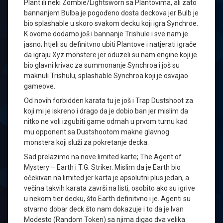
Plant ili neki Zombie/Lightsworn sa Plantovima, ali zato
bannanjem Bulba je pogođeno dosta deckova jer Bulb je
bio splashable u skoro svakom decku koji igra Synchroe.
K ovome dodamo još i bannanje Trishule i sve nam je
jasno; htjeli su definitvno ubiti Plantove i natjerati igrače
da igraju Xyz monstere jer oduzeli su nam engine koji je
bio glavni krivac za summonanje Synchroa i još su
maknuli Trishulu, splashable Synchroa koji je osvajao
gameove.
Od novih forbidden karata tu je još i Trap Dustshoot za
koji mi je iskreno i drago da je dobio ban jer mislim da
nitko ne voli izgubiti game odmah u prvom turnu kad
mu opponent sa Dustshootom makne glavnog
monstera koji služi za pokretanje decka.
Sad prelazimo na nove limited karte; The Agent of
Mystery – Earth i T.G. Striker. Mislim da je Earth bio
očekivan na limited jer karta je apsolutni plus jedan, a
večina takvih karata završi na listi, osobito ako su igrive
u nekom tier decku, što Earth definitvno i je. Agenti su
stvarno dobar deck što nam dokazuje i to da je Ivan
Modesto (Random Token) sa njima digao dva velika