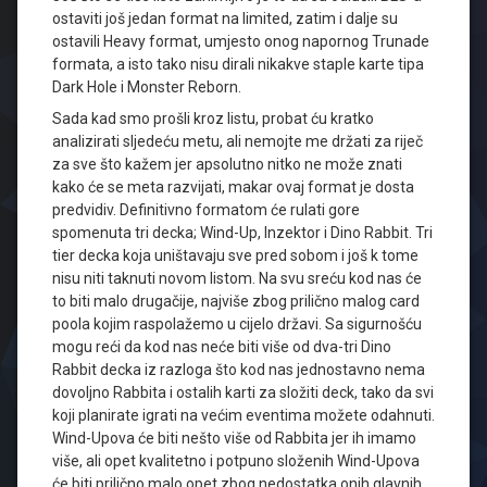
ostaviti još jedan format na limited, zatim i dalje su
ostavili Heavy format, umjesto onog napornog Trunade
formata, a isto tako nisu dirali nikakve staple karte tipa
Dark Hole i Monster Reborn.
Sada kad smo prošli kroz listu, probat ću kratko
analizirati sljedeću metu, ali nemojte me držati za riječ
za sve što kažem jer apsolutno nitko ne može znati
kako će se meta razvijati, makar ovaj format je dosta
predvidiv. Definitivno formatom će rulati gore
spomenuta tri decka; Wind-Up, Inzektor i Dino Rabbit. Tri
tier decka koja uništavaju sve pred sobom i još k tome
nisu niti taknuti novom listom. Na svu sreću kod nas će
to biti malo drugačije, najviše zbog prilično malog card
poola kojim raspolažemo u cijelo državi. Sa sigurnošću
mogu reći da kod nas neće biti više od dva-tri Dino
Rabbit decka iz razloga što kod nas jednostavno nema
dovoljno Rabbita i ostalih karti za složiti deck, tako da svi
koji planirate igrati na većim eventima možete odahnuti.
Wind-Upova će biti nešto više od Rabbita jer ih imamo
više, ali opet kvalitetno i potpuno složenih Wind-Upova
će biti prilično malo opet zbog nedostatka onih glavnih