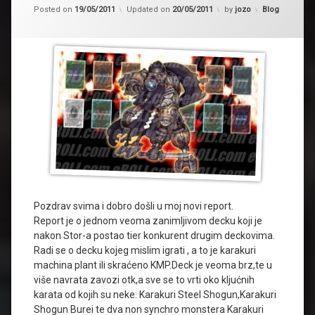
Kategorije:
Posted on
19/05/2011
Updated on
20/05/2011
by
jozo
Blog
Pozdrav svima i dobro došli u moj novi report.
Report je o jednom veoma zanimljivom decku koji je
nakon Stor-a postao tier konkurent drugim deckovima.
Radi se o decku kojeg mislim igrati , a to je karakuri
machina plant ili skraćeno KMP.Deck je veoma brz,te u
više navrata zavozi otk,a sve se to vrti oko kljućnih
karata od kojih su neke: Karakuri Steel Shogun,Karakuri
Shogun Burei te dva non synchro monstera Karakuri