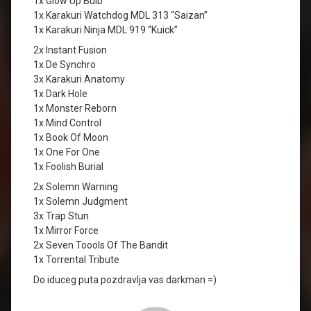
1x Glow Up Bulb
1x Karakuri Watchdog MDL 313 “Saizan”
1x Karakuri Ninja MDL 919 “Kuick”
2x Instant Fusion
1x De Synchro
3x Karakuri Anatomy
1x Dark Hole
1x Monster Reborn
1x Mind Control
1x Book Of Moon
1x One For One
1x Foolish Burial
2x Solemn Warning
1x Solemn Judgment
3x Trap Stun
1x Mirror Force
2x Seven Toools Of The Bandit
1x Torrental Tribute
Do iduceg puta pozdravlja vas darkman =)