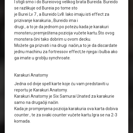
I stigli smo i do Bureiovog velikog brata Bureida. Bureido
se razlikuje od Bureia po tome sto
je Burei Lv 7 , a Bureido Lv8. Iako imaju isti effect za
prizivanje karakuria , Bureido ima i
drugi , a to je da jednom po potezu kada je karakuri
monsteru premještena pozicija vučete kartu.Što ovog
monstera čini tako dobrim u ovom decku.
Možete ga prizvati i na drugi način,a to je da discardate
jednu machinu za fortressov effect,te njega i bulba ako
ga imate u groblju synchroate.
Karakuri Anatomy
Jedna od dvije spell karte koje ću vam predstaviti u
reportu je Karakuri Anatomy.
Karakuri Anatomy je Six Samurai Unated za karakurie
samo na drugačiji način.
Kada je promjenjena pozicija karakuria ova karta dobiva
counter , te za svaki counter vučete kartu.Igra se na 2-3
komada.