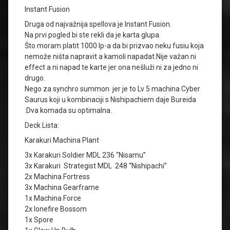
Instant Fusion
Druga od najvažnija spellova je Instant Fusion.
Na prvi pogled bi ste rekli da je karta glupa.
Što moram platit 1000 lp-a da bi prizvao neku fusiu koja
nemože ništa napravit a kamoli napadat.Nije važan ni
effect a ni napad te karte jer ona nešluži ni za jedno ni
drugo.
Nego za synchro summon jer je to Lv 5 machina Cyber
Saurus koji u kombinaciji s Nishipachiem daje Bureida
.Dva komada su optimalna.
Deck Lista:
Karakuri Machina Plant
3x Karakuri Soldier MDL 236 “Nisamu”
3x Karakuri Strategist MDL 248 “Nishipachi”
2x Machina Fortress
3x Machina Gearframe
1x Machina Force
2x lonefire Bossom
1x Spore