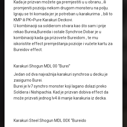
Kada je prizvan možete ga premjestiti u u obranu , ili
promjeniti poziciju nekom drugom monsteru na polju.
Igraju se tri komada jer je potreban u karakurima , bili to
KMP ili PK=Pure Karakuri Deckovi.
U kombinaciji sa soldierom stvara kao što sam i prije
rekao Bureia,Bureida i ostale Synchroe.Dobar je u
kombinaciji kada ga prizovete Bureidom , te mu
iskoristite effect premještanja pozicije i vučete kartu za
Bureidov effect.
Karakuri Shogun MDL 00 “Burei”
Jedan od dva najvažnija karakuri synchroa u decku je
zasigurno Burei.
Burei je lv7 synchro monster koji lagano dolazi preko
Soldiera i Nishipachia. Kad je prizvan dobiva effect da
može prizvati jednog lv4 ili manje karakuria iz decka.
Karakuri Steel Shogun MDL 00X “Bureido