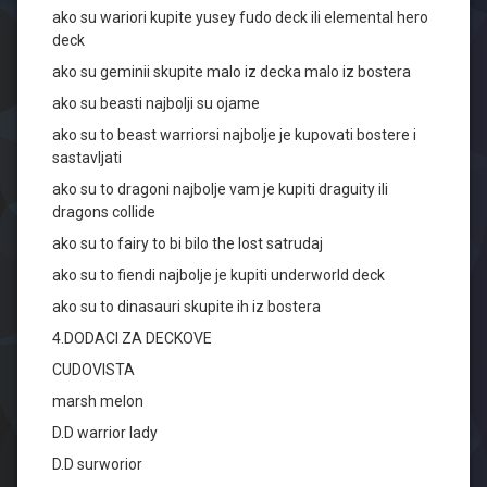
ako su wariori kupite yusey fudo deck ili elemental hero
deck
ako su geminii skupite malo iz decka malo iz bostera
ako su beasti najbolji su ojame
ako su to beast warriorsi najbolje je kupovati bostere i
sastavljati
ako su to dragoni najbolje vam je kupiti draguity ili
dragons collide
ako su to fairy to bi bilo the lost satrudaj
ako su to fiendi najbolje je kupiti underworld deck
ako su to dinasauri skupite ih iz bostera
4.DODACI ZA DECKOVE
CUDOVISTA
marsh melon
D.D warrior lady
D.D surworior