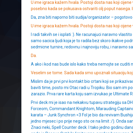
U ime igraca kažem hvala. Postoji dosta nas koji cijene
posebno kada se pokusava ostvariti cilj poput nasega. I
Da, zna biti naporno biti sudija/organizator – pogotovo k
U ime igraca kažem hvala. Postoji dosta nas koji cijene 
I radi takvih se i isplati :). Ne racunajuci naravno vlastit
samo sacica ljudi koja je to radila bez skoro ikakve podr
sedmicne turnire, redovnu i najnoviju robu, i naravno 
Da.
A ako i kod nas bude islo kako treba nemojte se cuditi 
Veselim se tome. Sada kada smo upoznali situaciju koja
Mislim da je prvi prvi kontakt bio crtani koji se prikaz
baviti time, posto mi Otac radi u Tropiku. Bio sam im p
zarazio. Prva rare karta koju sam izvukao je Ultimat
Prvi deck mi je isao na nekakvu tupavu strategiju sa DH
Forceom, Commandant Knightom, Marauding Captainom, Mys
karata – Junk Synchron <3 Fol je bio da revivam Bushi
jedno mjesec i po prije nego sto ce na limit :/). Onda 
Znaci neki, Spell Counter deck. I tako jedno godinu d