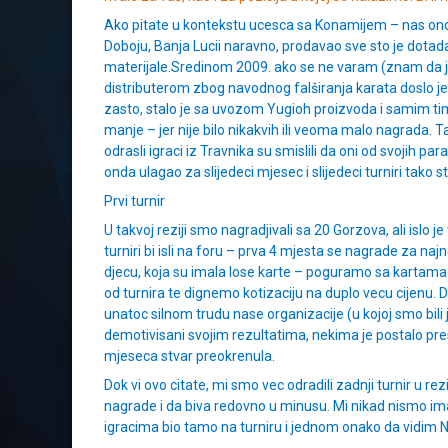
Ako pitate u kontekstu ucesca sa Konamijem – nas onda 
Doboju, Banja Lucii naravno, prodavao sve sto je dotada 
materijale.Sredinom 2009. ako se ne varam (znam da j
distributerom zbog navodnog falširanja karata doslo j
zasto, stalo je sa uvozom Yugioh proizvoda i samim time, 
manje – jer nije bilo nikakvih ili veoma malo nagrada. T
odrasli igraci iz Travnika su smislili da oni od svojih p
onda ulagao za slijedeci mjesec i slijedeci turniri tako s
Prvi turnir
U takvoj reziji smo nagradjivali sa 20 Gorzova, ali islo
turniri bi isli na foru – prva 4 mjesta se nagrade za najn
djecu, koja su imala lose karte – poguramo sa kartama k
od turnira te dignemo kotizaciju na duplo vecu cijenu. Dr
unatoc silnom trudu nase organizacije (u kojoj smo bili 
demotivisani svojim rezultatima, nekima je postalo presk
mjeseca stvar preokrenula.
Dok vi ovo citate, mi smo vec odradili zadnji turnir u rez
nagrade i da biva redovno u minusu. Mi nikad nismo imali
igracima bio tamo na turniru i jednom onako da vidim N