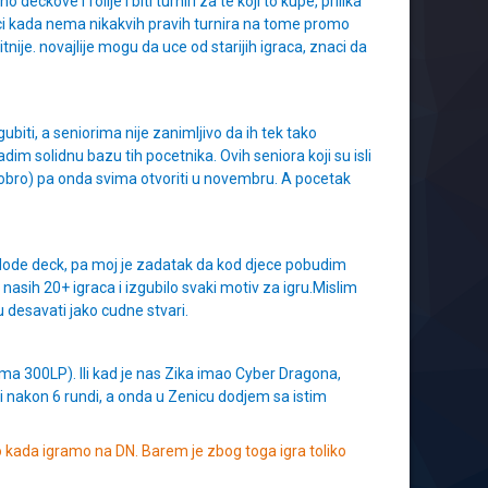
kove i folije i biti turniri za te koji to kupe, prilika
ci kada nema nikakvih pravih turnira na tome promo
ije. novajlije mogu da uce od starijih igraca, znaci da
biti, a seniorima nije zanimljivo da ih tek tako
dim solidnu bazu tih pocetnika. Ovih seniora koji su isli
 dobro) pa onda svima otvoriti u novembru. A pocetak
 dode deck, pa moj je zadatak da kod djece pobudim
 od nasih 20+ igraca i izgubilo svaki motiv za igru.Mislim
 desavati jako cudne stvari.
ma 300LP). Ili kad je nas Zika imao Cyber Dragona,
 i nakon 6 rundi, a onda u Zenicu dodjem sa istim
kada igramo na DN. Barem je zbog toga igra toliko