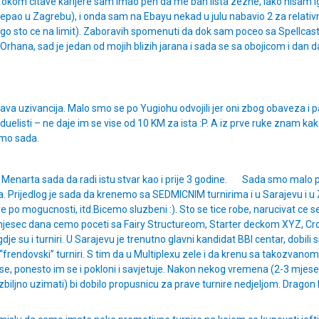
Tokom citave karijere sam imao peh da me ban lista zezne, iako nisam 
 u Zagrebu), i onda sam na Ebayu nekad u julu nabavio 2 za relativno fin
ego sto ce na limit). Zaboravih spomenuti da dok sam poceo sa Spellca
rhana, sad je jedan od mojih blizih jarana i sada se sa obojicom i dan
 prava uzivancija. Malo smo se po Yugiohu odvojili jer oni zbog obaveza i 
uelisti – ne daje im se vise od 10 KM za ista :P. A iz prve ruke znam ka
smo sada.
 Menarta sada da radi istu stvar kao i prije 3 godine. Sada smo malo p
i ja. Prijedlog je sada da krenemo sa SEDMICNIM turnirima i u Sarajevu i
e po mogucnosti, itd.Bicemo sluzbeni :). Sto se tice robe, narucivat ce
h mjesec dana cemo poceti sa Fairy Structureom, Starter deckom XYZ, Cr
 gdje su i turniri. U Sarajevu je trenutno glavni kandidat BBI centar, dobil
i “frendovski” turniri. S tim da u Multiplexu zele i da krenu sa takozvan
u se, ponesto im se i pokloni i savjetuje. Nakon nekog vremena (2-3 mjesec
 ozbiljno uzimati) bi dobilo propusnicu za prave turnire nedjeljom. Dragon