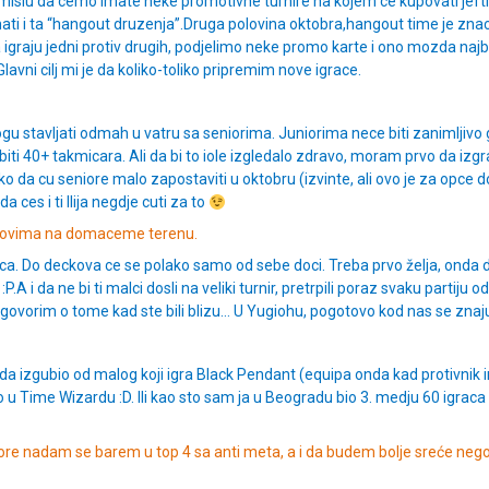
slu da cemo imate neke promotivne turnire na kojem ce kupovati jeftino dec
ati i ta “hangout druzenja”.Druga polovina oktobra,hangout time je zna
graju jedni protiv drugih, podjelimo neke promo karte i ono mozda najbitn
Glavni cilj mi je da koliko-toliko pripremim nove igrace.
gu stavljati odmah u vatru sa seniorima. Juniorima nece biti zanimljivo gu
iti 40+ takmicara. Ali da bi to iole izgledalo zdravo, moram prvo da izgra
ko da cu seniore malo zapostaviti u oktobru (izvinte, ali ovo je za opce
 ces i ti Ilija negdje cuti za to
deckovima na domaceme terenu.
aca. Do deckova ce se polako samo od sebe doci.
Treba prvo želja, onda
:P.A i da ne bi ti malci dosli na veliki turnir, pretrpili poraz svaku partiju
 govorim o tome kad ste bili blizu… U Yugiohu, pogotovo kod nas se znaju
 izgubio od malog koji igra Black Pendant (equipa onda kad protivnik i
o u Time Wizardu :D. Ili kao sto sam ja u Beogradu bio 3. medju 60 igraca
re nadam se barem u top 4 sa anti meta, a i da budem bolje sreće nego 