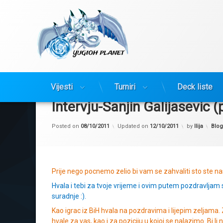
Yugioh Planet
Preskoči
na
Vijesti
Turniri
Deck liste
sadržaj
Intervju-Sanjin Galijasevic (
Kate
Posted on
08/10/2011
Updated on
12/10/2011
by
Ilija
Blog
Prije nego pocnemo zelio bi vam se zahvaliti sto ste na
Hvala i tebi za tvoje vrijeme i ovim putem pozdravljam s
suradnje :).
Kao igrac iz BiH hvala na pozdravima i lijepim zeljama. 
hvale za vas, kao i za poziciju u kojoj se nalazimo. Bi l