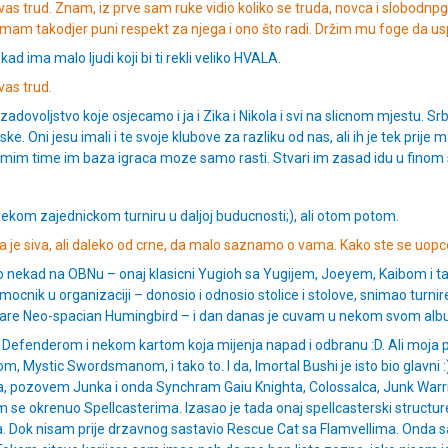
 vas trud. Znam, iz prve sam ruke vidio koliko se truda, novca i slobodnp
mam takodjer puni respekt za njega i ono što radi. Držim mu foge da uspij
ad ima malo ljudi koji bi ti rekli veliko HVALA.
vas trud.
o zadovoljstvo koje osjecamo i ja i Zika i Nikola i svi na slicnom mjestu. Srbi
ske. Oni jesu imali i te svoje klubove za razliku od nas, ali ih je tek pri
samim time im baza igraca moze samo rasti. Stvari im zasad idu u finom
nekom zajednickom turniru u daljoj buducnosti;), ali otom potom.
 je siva, ali daleko od crne, da malo saznamo o vama. Kako ste se uopce
ivao nekad na OBNu – onaj klasicni Yugioh sa Yugijem, Joeyem, Kaibom i ta
omocnik u organizaciji – donosio i odnosio stolice i stolove, snimao turn
e Rare Neo-spacian Humingbird – i dan danas je cuvam u nekom svom al
 Defenderom i nekom kartom koja mijenja napad i odbranu :D. Ali moja pra
tic Swordsmanom, i tako to. I da, Imortal Bushi je isto bio glavni :).
ja, pozovem Junka i onda Synchram Gaiu Knighta, Colossalca, Junk Warri
sam se okrenuo Spellcasterima. Izasao je tada onaj spellcasterski struc
ana. Dok nisam prije drzavnog sastavio Rescue Cat sa Flamvellima. Onda