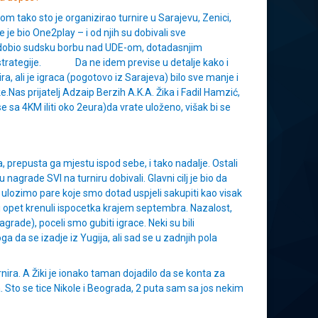
 tako sto je organizirao turnire u Sarajevu, Zenici,
 je bio One2play – i od njih su dobivali sve
i dobio sudsku borbu nad UDE-om, dotadasnjim
e i strategije. Da ne idem previse u detalje kako i
a, ali je igraca (pogotovo iz Sarajeva) bilo sve manje i
.Nas prijatelj Adzaip Berzih A.K.A. Žika i Fadil Hamzić,
se sa 4KM iliti oko 2eura)da vrate uloženo, višak bi se
, prepusta ga mjestu ispod sebe, i tako nadalje. Ostali
 nagrade SVI na turniru dobivali. Glavni cilj je bio da
o ulozimo pare koje smo dotad uspjeli sakupiti kao visak
zu i opet krenuli ispocetka krajem septembra. Nazalost,
rade), poceli smo gubiti igrace. Neki su bili
 da se izadje iz Yugija, ali sad se u zadnjih pola
urnira. A Žiki je ionako taman dojadilo da se konta za
. Sto se tice Nikole i Beograda, 2 puta sam sa jos nekim