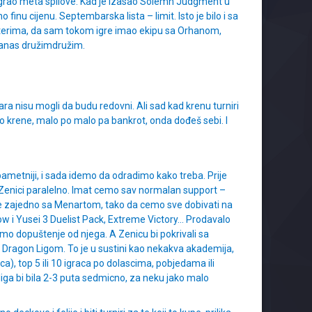
igrao meta spilove. Kad je izasao Solemn Judgment u
u cijenu. Septembarska lista – limit. Isto je bilo i sa
sterima, da sam tokom igre imao ekipu sa Orhanom,
 danas družimdružim.
para nisu mogli da budu redovni. Ali sad kad krenu turniri
ko krene, malo po malo pa bankrot, onda dođeš sebi. I
ametniji, i sada idemo da odradimo kako treba. Prije
 u Zenici paralelno. Imat cemo sav normalan support –
 se zajedno sa Menartom, tako da cemo sve dobivati na
ow i Yusei 3 Duelist Pack, Extreme Victory… Prodavalo
i smo dopuštenje od njega. A Zenicu bi pokrivali sa
om Dragon Ligom. To je u sustini kao nekakva akademija,
a), top 5 ili 10 igraca po dolascima, pobjedama ili
 liga bi bila 2-3 puta sedmicno, za neku jako malo