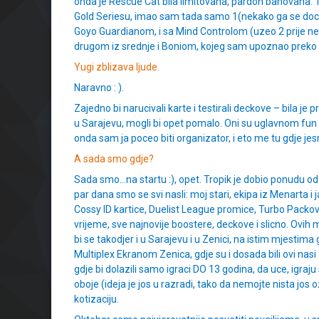
onda je Rescue Cat bila limitovana, pardon banovana. 
Gold Seriesu, imao sam tada samo 1(nekako ga se docepao
Goyo Guardianom, i sa Mind Controlom (uzeo 2 prije n
drugom iz srednje i Boniom, kojeg sam upoznao preko O
Yugi zblizava ljude.
Naravno : ).
Zajedno bi narucivali karte i testirali deckove – bila je
u Sarajevu, mogli bi opet pomalo. Oni su uglavnom fun d
onda sam ja poceo biti organizator, i eto me tu gdje je
A sada smo gdje?
Sada smo…na startu :), opet. Tropik je dobio ponudu od
par dana smo se svi nasli: moj stari, ekipa iz Menarta 
Cossy ID kartice, Duelist League promice, Turbo Packov
vrijeme, sve najnovije boostere, deckove i slicno. Ovi
bi se takodjer i u Sarajevu i u Zenici, na istim mjestima
Multiplex Ekranom Zenica, gdje su i dosada bili ovi nas
gdje bi dolazili samo igraci DO 13 godina, da uce, igraj
oboje (ideja je jos u razradi, tako da nemojte nista jos
kotizaciju.