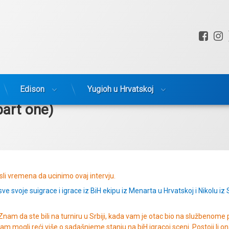
Fac
I
Edison
Yugioh u Hrvatskoj
part one)
gorije:
sli vremena da ucinimo ovaj intervju.
ve svoje suigrace i igrace iz BiH ekipu iz Menarta u Hrvatskoj i Nikolu iz
Znam da ste bili na turniru u Srbiji, kada vam je otac bio na službenome p
i nam mogli reći više o sadašnjeme stanju na biH igracoj sceni. Postoji li 