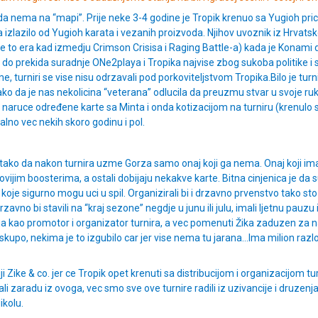
nema na “mapi”. Prije neke 3-4 godine je Tropik krenuo sa Yugioh pricom
izlazilo od Yugioh karata i vezanih proizvoda. Njihov uvoznik iz Hrvatske
e to era kad izmedju Crimson Crisisa i Raging Battle-a) kada je Konam
e do prekida suradnje ONe2playa i Tropika najvise zbog sukoba politik
turniri se vise nisu odrzavali pod porkoviteljstvom Tropika.Bilo je turnir
ako da je nas nekolicina “veterana” odlucila da preuzmu stvar u svoje ruke
ara naruce određene karte sa Minta i onda kotizacijom na turniru (krenulo 
talno vec nekih skoro godinu i pol.
 je tako da nakon turnira uzme Gorza samo onaj koji ga nema. Onaj koji ima
ovijim boosterima, a ostali dobijaju nekakve karte. Bitna cinjenica je da su
oje sigurno mogu uci u spil. Organizirali bi i drzavno prvenstvo tako st
zavno bi stavili na “kraj sezone” negdje u junu ili julu, imali ljetnu pau
ja kao promotor i organizator turnira, a vec pomenuti Žika zaduzen za nag
upo, nekima je to izgubilo car jer vise nema tu jarana…Ima milion razloga
iji Zike & co. jer ce Tropik opet krenuti sa distribucijom i organizacijom t
 zaradu iz ovoga, vec smo sve ove turnire radili iz uzivancije i druzenja
ikolu.