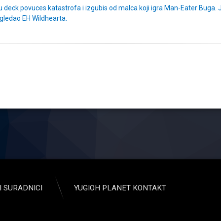
io u deck povuces katastrofa i izgubis od malca koji igra Man-Eater Buga.
ugledao EH Wildhearta.
I SURADNICI
YUGIOH PLANET KONTAKT