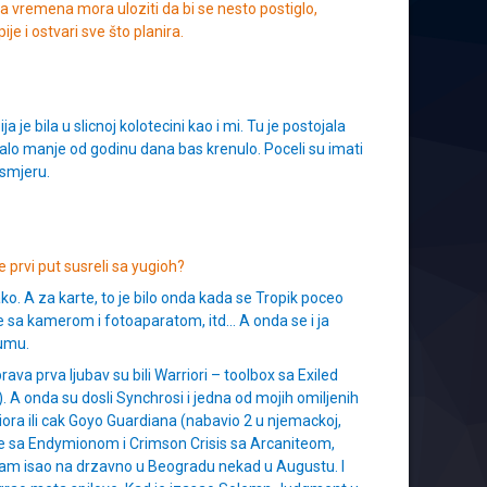
ga vremena mora uloziti da bi se nesto postiglo,
e i ostvari sve što planira.
ja je bila u slicnoj kolotecini kao i mi. Tu je postojala
je malo manje od godinu dana bas krenulo. Poceli su imati
 smjeru.
 prvi put susreli sa yugioh?
ko. A za karte, to je bilo onda kada se Tropik poceo
ire sa kamerom i fotoaparatom, itd… A onda se i ja
bumu.
va prva ljubav su bili Warriori – toolbox sa Exiled
 A onda su dosli Synchrosi i jedna od mojih omiljenih
ora ili cak Goyo Guardiana (nabavio 2 u njemackoj,
ture sa Endymionom i Crimson Crisis sa Arcaniteom,
 sam isao na drzavno u Beogradu nekad u Augustu. I