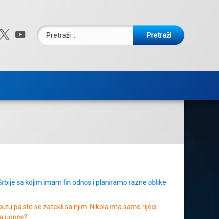
Pretraži:
ebook
nstagram
X.com
YouTube
 Srbije sa kojim imam fin odnos i planiramo razne oblike
utu pa ste se zatekli sa njim. Nikola ima samo rijeci
ona uopće?