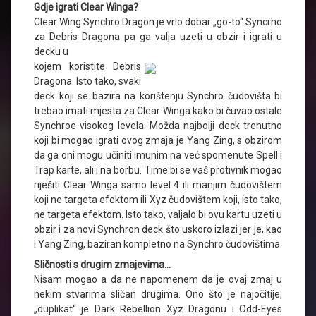
Gdje igrati Clear Winga?
Clear Wing Synchro Dragon je vrlo dobar „go-to“ Syncrho
za Debris Dragona pa ga valja uzeti u obzir i igrati u
decku u
kojem koristite Debris
Dragona. Isto tako, svaki
deck koji se bazira na korištenju Synchro čudovišta bi
trebao imati mjesta za Clear Winga kako bi čuvao ostale
Synchroe visokog levela. Možda najbolji deck trenutno
koji bi mogao igrati ovog zmaja je Yang Zing, s obzirom
da ga oni mogu učiniti imunim na već spomenute Spell i
Trap karte, ali i na borbu. Time bi se vaš protivnik mogao
riješiti Clear Winga samo level 4 ili manjim čudovištem
koji ne targeta efektom ili Xyz čudovištem koji, isto tako,
ne targeta efektom. Isto tako, valjalo bi ovu kartu uzeti u
obzir i za novi Synchron deck što uskoro izlazi jer je, kao
i Yang Zing, baziran kompletno na Synchro čudovištima.
Sličnosti s drugim zmajevima…
Nisam mogao a da ne napomenem da je ovaj zmaj u
nekim stvarima sličan drugima. Ono što je najočitije,
„duplikat“ je Dark Rebellion Xyz Dragonu i Odd-Eyes