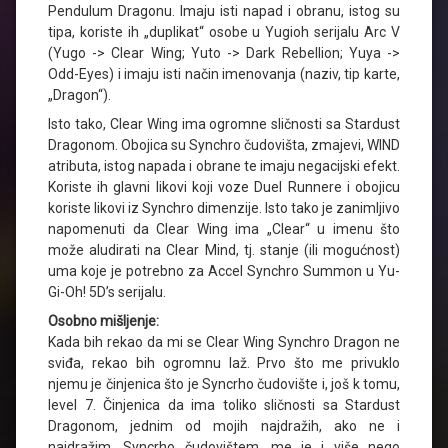
Pendulum Dragonu. Imaju isti napad i obranu, istog su
tipa, koriste ih „duplikat“ osobe u Yugioh serijalu Arc V
(Yugo -> Clear Wing; Yuto -> Dark Rebellion; Yuya ->
Odd-Eyes) i imaju isti način imenovanja (naziv, tip karte,
„Dragon“).
Isto tako, Clear Wing ima ogromne sličnosti sa Stardust
Dragonom. Obojica su Synchro čudovišta, zmajevi, WIND
atributa, istog napada i obrane te imaju negacijski efekt.
Koriste ih glavni likovi koji voze Duel Runnere i obojicu
koriste likovi iz Synchro dimenzije. Isto tako je zanimljivo
napomenuti da Clear Wing ima „Clear“ u imenu što
može aludirati na Clear Mind, tj. stanje (ili mogućnost)
uma koje je potrebno za Accel Synchro Summon u Yu-
Gi-Oh! 5D’s serijalu.
Osobno mišljenje:
Kada bih rekao da mi se Clear Wing Synchro Dragon ne
sviđa, rekao bih ogromnu laž. Prvo što me privuklo
njemu je činjenica što je Syncrho čudovište i, još k tomu,
level 7. Činjenica da ima toliko sličnosti sa Stardust
Dragonom, jednim od mojih najdražih, ako ne i
najdražim, Syncrho čudovištem, me je i više nego