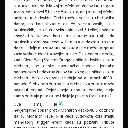
Isto tako, ako se bilo kojim efektom čudovišta targeta
točno jedno level 5 ili veće čudovište, negira se taj efekt i
uništi se to čudovište. Efekti možda ne djeluju baš toliko
dobro, no kad shvatite da će većina vaših, ali i
protivničkih, velikih čudovišta biti level 5 i više, počnete
shvaćati koliko ova karta ima potencijala. Čak i da
protivnik koristi sve level 4 ili manja čudovišta u svom
decku, i dalje mu stavljate pritisak da ne može targetati
vaša velika čudovišta svojim malim. Da stvar bude bolja,
kada Clear Wing Synchro Dragon uništi čudovište svojim
efektom, on dobije napadačke bodove jednake
napadačkim bodovima čudovišta kojeg je uništio svojim
efektom. Vrlo lako postaje beštija od ogromnih 4000+
napada. S obzirom da ima dva efekta, dva puta si može
pojačati napad. Pojačavanje napada, doduše, traje
samo do kraja poteza, no i dalje je prilično fora, zar ne?
Ovaj zmaj je
nevjerojatno dobar protiv Monarch deckova. S obzirom
da su Monarchi level 5 ili veća čudovišta koja imaju
mandatory trigger efekt kada su pozvani Tribute