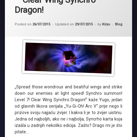
Dragon!
Kategorije:
Posted on
26/07/2015
Updated on
29/07/2015
by
Kiryu
Blog
„Spread those wondrous and beatiful wings and strike
down our enemies at light speed! Synchro summon!
Level 7! Clear Wing Synchro Dragon!“ kaže Yugo, jedan
od glavnih likova serijala „Yu-Gi-Oh! Arc V“ prije nego li
prizove svoju najjaču zvijer. I kakva li je to zvijer uistinu.
Jedna od najboljih, ako ne i najbolja, Syncrho karta koja
izašla u zadnjih nekoliko edicija. Zašto? Drago mi je što
pitate…