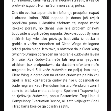
summonom, Clear Wing će ih negirati i uništiti, a vaš će
protivnik izgubiti Normal Summon za taj potez.
Ono što ovu kartu pomalo čini lošom je prosječan napad
i obrana. Istina, 2500 napada je danas još uvijek
poprilično puno i vlastitim efektom taj napad može
itekako porasti, no danas više nije problem prizvati
čudovište istog ili većeg napada. Deckovi poput Sylvana
i sličnih koji vrlo lako prizivaju čudovišta iz decka ili
groblja s većim napadom od Clear Winga će lagano
prijeći preko njega. Isto tako, s obzirom da je Clear Wing
Synchro Dragon ograničen na negiranje čudovišta levela
5 i više, Xyz čudovišta neće biti negirana njegovim
efektom (uz pretpostavku da vlastitim efektom neće
targetati level 5 ili veće čudovište na polju). Isto tako,
Clear Wing je ograničen na efekte čudovišta pa bilo koji
Spell ili Trap koji targeta čudovište nije u opasnosti da
bude negiran, kao i Pendulum karta u Pendulum zoni. I
sam će biti laka meta za brojne Spellove i Trapove koji
se rješavaju čudovišta, poput Bottomless Trap Hole ili
Compulsory Evacuation Device, ali zato valja igrati Spell
i Trap karte koje će ga od istih zaštiti.