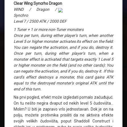
Clear Wing Syncrho Dragon
WIND / Dragon /
Synchro
Level 7 / 2500 ATK / 2000 DEF
1 Tuner + 1 or more non-Tuner monsters
Once per turn, during either player’s turn, when another
Level 5 or higher monster activates its effect on the field:
You can negate the activation, and if you do, destroy it.
Once per turn, during either player’s turn, when a
monster effect is activated that targets exactly 1 Level 5
or higher monster on the field (and no other cards): You
can negate the activation, and if you do, destroy it. If this
card’s effect destroys a monster, this card gains ATK
equal to the destroyed monster’s original ATK until the
end of this turn.
Na prvi pogled, efekt može izgledati pomalo začuđujuć.
On tu nešto negira dvaput od nekih level 5 čudovišta…
Molim? U biti je zapravo vrlo jednostavan. Dok je on na
polju, možete protivnika prisiliti da ne aktivira efekte
svojih velikih čudovišta, poput Shaddoll Construct i
sličnih jer, u protivnom, gube to svoje veliko čudovište.