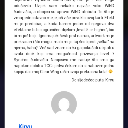
oduševila. Uvijek sam nekako najviše volio WIND
čudovišta, a obojica su upravo WIND atributa. To što je
zmaj jednostavno me je još više privuklo ovoj karti. Efekt
mi je predobar, a kada barem jedan od njegova dva
efekta ne bi bio ograničen dijelom „level 5 or higher“, bio
bi mi još bolji. Ignorirajući šesti prst na ruci, artwork mi je
prekrasan (što mogu, malo mi je taj šesti prst „viška“ na
njemu, haha)! Već sad znam da ću ga pokušati utrpati u
svaki deck koji ima mogućnost prizivanja level 7
Synchro čudovišta. Neopisivo me raduje što smo ga
napokon dobili u TCG i jedva čekam da si nabavim jednu
kopiju da i moj Clear Wing raširi svoja prekrasna krila!
– Do sljedećeg puta, Kiryu
Kiryu