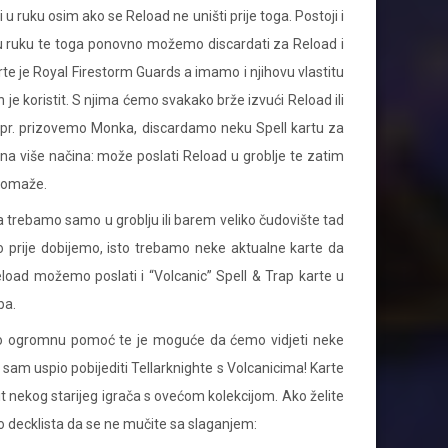
u ruku osim ako se Reload ne uništi prije toga. Postoji i
 u ruku te toga ponovno možemo discardati za Reload i
arte je Royal Firestorm Guards a imamo i njihovu vlastitu
h je koristit. S njima ćemo svakako brže izvući Reload ili
 npr. prizovemo Monka, discardamo neku Spell kartu za
 na više načina: može poslati Reload u groblje te zatim
 pomaže.
ga trebamo samo u groblju ili barem veliko čudovište tad
o prije dobijemo, isto trebamo neke aktualne karte da
load možemo poslati i “Volcanic” Spell & Trap karte u
ba.
obio ogromnu pomoć te je moguće da ćemo vidjeti neke
a sam uspio pobijediti Tellarknighte s Volcanicima! Karte
žit nekog starijeg igrača s ovećom kolekcijom. Ako želite
o decklista da se ne mučite sa slaganjem: