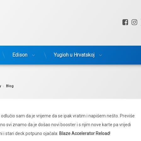
Fac
I
Edison
Yugioh u Hrvatskoj
Kategorije:
y
Blog
odlučio sam da je vrijeme da se ipak vratim i napišem nešto. Previše
no svi znamo da je došao novi booster i s njim nove karte pa vrijedi
ni i stari deck potpuno ojačala:
Blaze Accelerator Reload
!