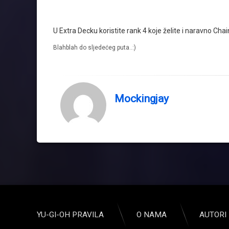
U Extra Decku koristite rank 4 koje želite i naravno Chai
Blahblah do sljedećeg puta..:)
Mockingjay
YU-GI-OH PRAVILA
O NAMA
AUTORI 