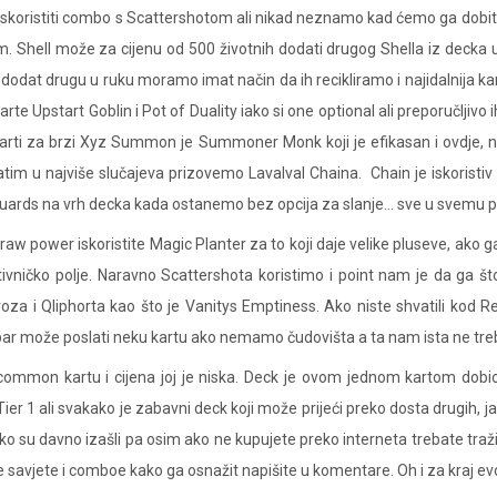
 iskoristiti combo s Scattershotom ali nikad neznamo kad ćemo ga dobiti 
m. Shell može za cijenu od 500 životnih dodati drugog Shella iz decka
o dodat drugu u ruku moramo imat način da ih recikliramo i najidalnija k
e Upstart Goblin i Pot of Duality iako si one optional ali preporučljivo i
karti za brzi Xyz Summon je Summoner Monk koji je efikasan i ovdje,
atim u najviše slučajeva prizovemo Lavalval Chaina. Chain je iskoristiv
m Guards na vrh decka kada ostanemo bez opcija za slanje… sve u svemu
aw power iskoristite Magic Planter za to koji daje velike pluseve, ako 
ničko polje. Naravno Scattershota koristimo i point nam je da ga št
 i Qliphorta kao što je Vanitys Emptiness. Ako niste shvatili kod Re
bar može poslati neku kartu ako nemamo čudovišta a ta nam ista ne tre
ao common kartu i cijena joj je niska. Deck je ovom jednom kartom d
er 1 ali svakako je zabavni deck koji može prijeći preko dosta drugih, j
iako su davno izašli pa osim ako ne kupujete preko interneta trebate tra
 savjete i comboe kako ga osnažit napišite u komentare. Oh i za kraj ev