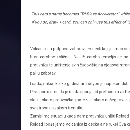
This card’s name becomes “Tri-Blaze Accelerator” while 
if you do, draw 1 card. You can only use this effect of
Volcanici su potpuno zaboravljen deck koji je imao soli
burn comboe i slično. Najjači combo temeljio se na 
protivniku te uništenje svih čudovišta na njegovoj stran
pali u zaborav.
I sada, nakon koliko godina archetype je napokon dobio
Prvo pomislimo da je dosta sporija od prethodnih ali R
slati i tokom protivničkog poteza i tokom našeg i svaki 
svestrana u svakom trenutku.
Zamislimo situaciju kada nam protivniku uništi Reloa
Reload i pošaljemo Volcanica iz decka a ne ruke! Ova ka