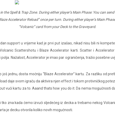
in the Spell & Trap Zone. During either player’s Main Phase: You can sen
 “Blaze Accelerator Reload” once per turn. During either player’s Main Pha
“Volcanic” card from your Deck to the Graveyard.
dan support u vrijeme kad je prvi put izašao, nikad nisu bili ni kompeten
Volcanic Scattershotu i Blaze Accelerator karti. Scatter i Accelerat
i polja. Nažalost, Accelerator je imao par ograničenja, tražio posebne uv
 još jednu, dosta moćniju “Blaze Accelerator” kartu. Za razliku od preth
eload daje svom igraču da aktivira njen effect i tokom protivničkog pot
put vući kartu za to. Aaand thats how you do it. Da nema mogućnosti da š
d i tko zna kada ćemo izvući sljedećeg iz decka a trebamo nekog Volcan
rta je decku otvorila koliko novih mogućnosti.