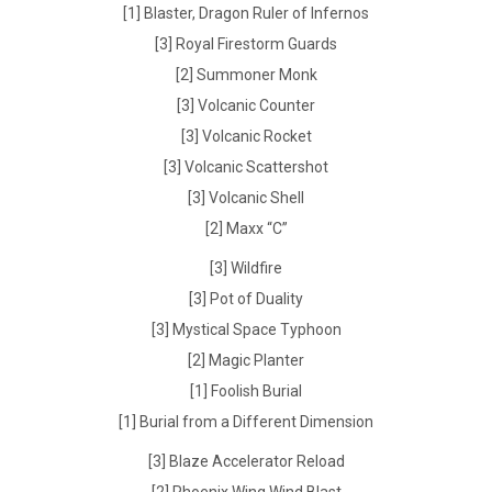
[1] Blaster, Dragon Ruler of Infernos
[3] Royal Firestorm Guards
[2] Summoner Monk
[3] Volcanic Counter
[3] Volcanic Rocket
[3] Volcanic Scattershot
[3] Volcanic Shell
[2] Maxx “C”
[3] Wildfire
[3] Pot of Duality
[3] Mystical Space Typhoon
[2] Magic Planter
[1] Foolish Burial
[1] Burial from a Different Dimension
[3] Blaze Accelerator Reload
[2] Phoenix Wing Wind Blast