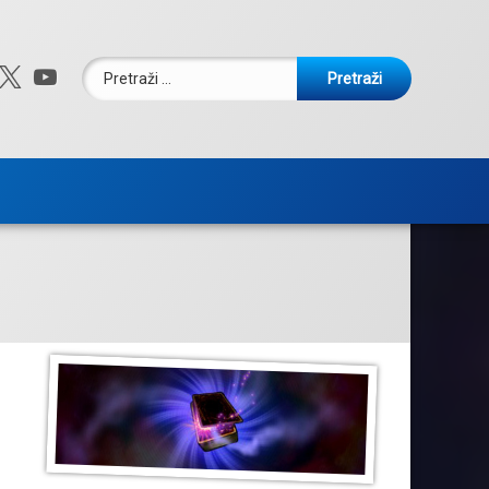
Pretraži:
ebook
nstagram
X.com
YouTube