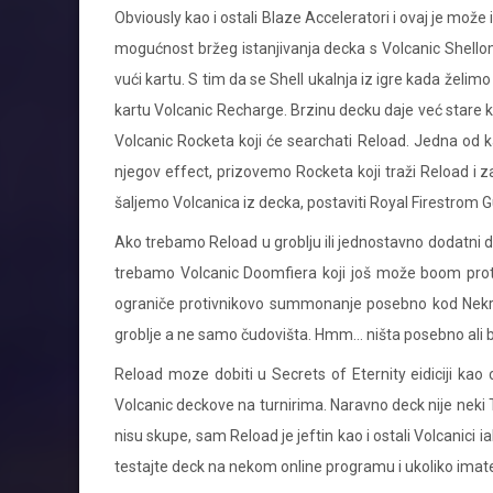
Obviously kao i ostali Blaze Acceleratori i ovaj je može
mogućnost bržeg istanjivanja decka s Volcanic Shello
vući kartu. S tim da se Shell ukalnja iz igre kada želim
kartu Volcanic Recharge. Brzinu decku daje već stare kart
Volcanic Rocketa koji će searchati Reload. Jedna od 
njegov effect, prizovemo Rocketa koji traži Reload i z
šaljemo Volcanica iz decka, postaviti Royal Firestro
Ako trebamo Reload u groblju ili jednostavno dodatni dr
trebamo Volcanic Doomfiera koji još može boom protiv
ograniče protivnikovo summonanje posebno kod Nekroza
groblje a ne samo čudovišta. Hmm… ništa posebno ali 
Reload moze dobiti u Secrets of Eternity eidiciji k
Volcanic deckove na turnirima. Naravno deck nije neki Ti
nisu skupe, sam Reload je jeftin kao i ostali Volcanici 
testajte deck na nekom online programu i ukoliko imate