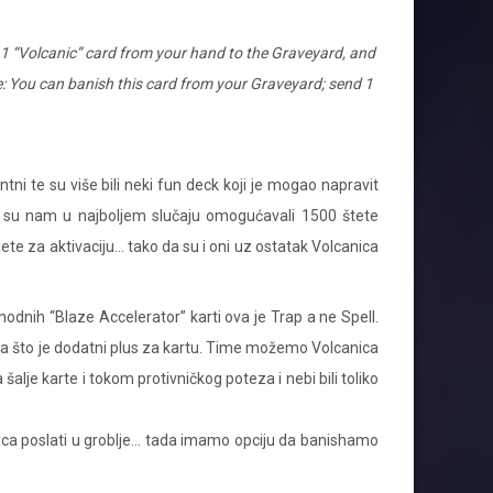
d 1 “Volcanic” card from your hand to the Graveyard, and
se: You can banish this card from your Graveyard; send 1
tni te su više bili neki fun deck koji je mogao napravit
or su nam u najboljem slučaju omogućavali 1500 štete
jete za aktivaciju… tako da su i oni uz ostatak Volcanica
odnih “Blaze Accelerator” karti ova je Trap a ne Spell.
eza što je dodatni plus za kartu. Time možemo Volcanica
alje karte i tokom protivničkog poteza i nebi bili toliko
ica poslati u groblje… tada imamo opciju da banishamo