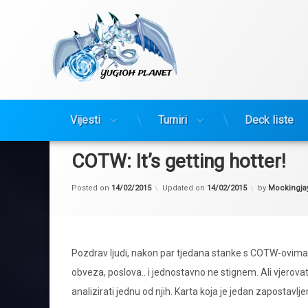
Yugioh Planet
Preskoči
Vijesti
Turniri
Deck liste
na
sadržaj
COTW: It’s getting hotter!
Posted on
14/02/2015
Updated on
14/02/2015
by
Mockingja
Pozdrav ljudi, nakon par tjedana stanke s COTW-ovima 
obveza, poslova.. i jednostavno ne stignem. Ali vjerovat
analizirati jednu od njih. Karta koja je jedan zapostavlje