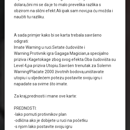
dolara,čini mi se da je to malo prevelika razlika s
obzirom na slični efekt.Ali ipak sam novi,pa ću možda i
naučiti tu razliku.
A sada primjer kako bi se karta trebala savršeno
odigrati:
Imate Warning u ruci.Setate čudovište i
Warning.Protivnik igra Gagaga Magician,a specijalno
priziva i Kagetokage zbog svog efekta.Oba čudovišta su
Level 4,pa priziva Utopiu.Savršen trenutak za Solemn
Warning!Plaćate 2000 životnih bodova,uništavate
utopiu i u sljedećem potezu postavite svoju igru i
napadate sa svime što imate.
Za kraj,prednosti i mane ove karte:
PREDNOSTI:
-lako pomuti protivnikov plan
-odlična ako je dobijete u ruci na početku
-s njom lako postavite svoju igru