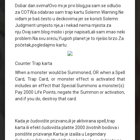
Dobar dan svima!Ovo mi je prvi blog,pa sam se odlučio
za COTW,a odabrao sam trap kartu Solemn Warning.Ne
viđam je baš često u deckovima jer se koristi Solemn
Judgment umjesto nje,a i nekad nema mjesta za
nju.Ovaj sam blog mislio i prije napisati,ali sam imao neki
problem.Na svu sreću,Yugioh planet je to riješio brzo.Za
početak,pogledajmo kartu:
Counter Trap karta
When a monster would be Summoned, OR when a Spell
Card, Trap Card, or monster effect is activated that
includes an effect that Special Summons a monster(s):
Pay 2000 Life Points; negate the Summon or activation,
and if you do, destroy that card.
Kada je čudovište prizvano,ili je aktivirana spell,trap
karta ili efekt čudovišta platite 2000 životnih bodova i
poništite prizivanje.Karta je izašla u Legendary