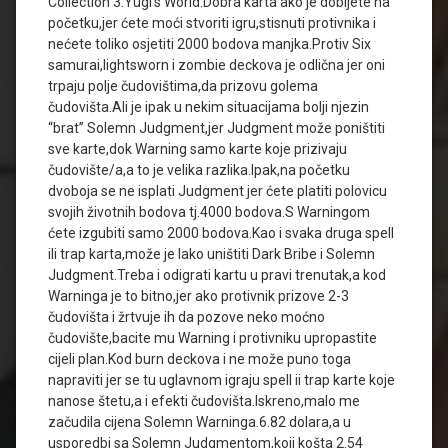
Collection 3:Yugi’s World.Dobra karta ako je dobijete na
početku,jer ćete moći stvoriti igru,stisnuti protivnika i
nećete toliko osjetiti 2000 bodova manjka.Protiv Six
samurai,lightsworn i zombie deckova je odlična jer oni
trpaju polje čudovištima,da prizovu golema
čudovišta.Ali je ipak u nekim situacijama bolji njezin
“brat” Solemn Judgment,jer Judgment može poništiti
sve karte,dok Warning samo karte koje prizivaju
čudovište/a,a to je velika razlika.Ipak,na početku
dvoboja se ne isplati Judgment jer ćete platiti polovicu
svojih životnih bodova tj.4000 bodova.S Warningom
ćete izgubiti samo 2000 bodova.Kao i svaka druga spell
ili trap karta,može je lako uništiti Dark Bribe i Solemn
Judgment.Treba i odigrati kartu u pravi trenutak,a kod
Warninga je to bitno,jer ako protivnik prizove 2-3
čudovišta i žrtvuje ih da pozove neko moćno
čudovište,bacite mu Warning i protivniku upropastite
cijeli plan.Kod burn deckova i ne može puno toga
napraviti jer se tu uglavnom igraju spell ii trap karte koje
nanose štetu,a i efekti čudovišta.Iskreno,malo me
začudila cijena Solemn Warninga.6.82 dolara,a u
usporedbi sa Solemn Judgmentom,koji košta 2.54