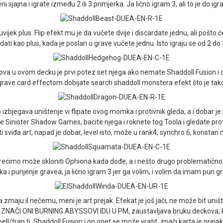
i sjajna i igrate između 2 ili 3 primjerka. Ja lično igram 3, ali to je do igr
vijek plus. Flip efekt mu je da vučete dvije i discardate jednu, ali pošto 
ti kao plus, kada je poslan u grave vučete jednu. Isto igraju se od 2 do 3
ova u ovom decku je prvi potez set njega ako nemate Shaddoll Fusion i cek
u grave card effectom dobijate search shaddoll monstera efekt što je tako
zbjegava uništenje vi flipate ovog momka i protivnik gleda, a i dobar je p
ate Sinister Shadow Games, bacite njega i roknete tog Toola i gledate prot
sviđa art, napad je dobar, level isto, može u rank4, synchro 6, koristan na f
 recimo može skloniti Ophiona kada dođe, a i nešto drugo problematično, 
ecka i punjenje gravea, ja lično igram 3 jer ga volim, i volim da imam pun g
a zmaju il nečemu, meni je art prejak. Efekat je još jači, ne može bit un
 ONI BURNING ABYSSOVI IDU U PM, zaustavljava bruku deckova, kada 
pell/trap tj. Shaddoll Fusion i on opet se može vratit, znači karta je prejak