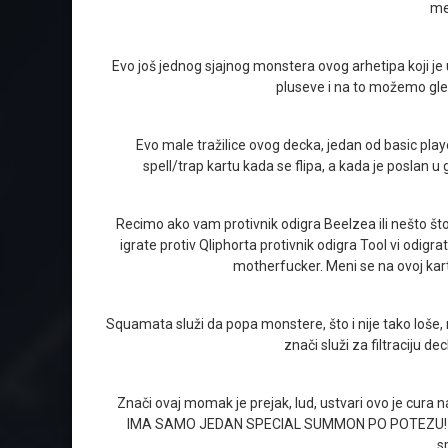
men
Evo još jednog sjajnog monstera ovog arhetipa koji je u
pluseve i na to možemo gleda
Evo male tražilice ovog decka, jedan od basic play
spell/trap kartu kada se flipa, a kada je poslan 
Recimo ako vam protivnik odigra Beelzea ili nešto što i
igrate protiv Qliphorta protivnik odigra Tool vi odigr
motherfucker. Meni se na ovoj karti 
Squamata služi da popa monstere, što i nije tako loše,
znači služi za filtraciju d
Znači ovaj momak je prejak, lud, ustvari ovo je cura n
IMA SAMO JEDAN SPECIAL SUMMON PO POTEZU! ZNAČI
s