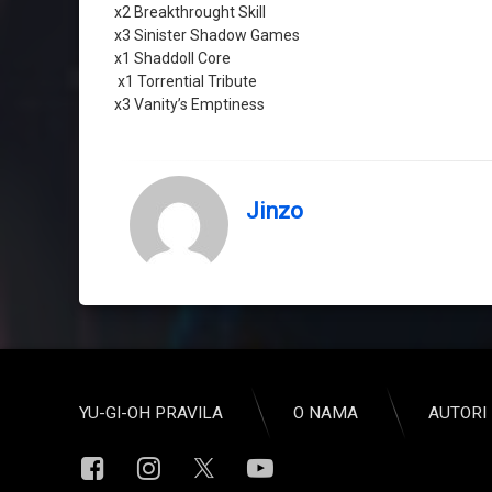
x2 Breakthrought Skill
x3 Sinister Shadow Games
x1 Shaddoll Core
x1 Torrential Tribute
x3 Vanity’s Emptiness
Jinzo
YU-GI-OH PRAVILA
O NAMA
AUTORI 
Facebook
Instagram
YouTube