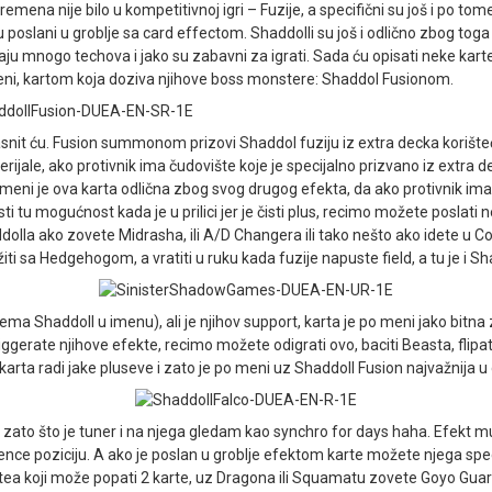
emena nije bilo u kompetitivnoj igri – Fuzije, a specifični su još i po tom
u poslani u groblje sa card effectom. Shaddolli su još i odlično zbog toga
 mnogo techova i jako su zabavni za igrati. Sada ću opisati neke karte
i, kartom koja doziva njihove boss monstere: Shaddol Fusionom.
ojasnit ću. Fusion summonom prizovi Shaddol fuziju iz extra decka korište
erijale, ako protivnik ima čudovište koje je specijalno prizvano iz extra 
 meni je ova karta odlična zbog svog drugog efekta, da ako protivnik ima 
sti tu mogućnost kada je u prilici jer je čisti plus, recimo možete poslati 
haddolla ako zovete Midrasha, ili A/D Changera ili tako nešto ako idete u 
žiti sa Hedgehogom, a vratiti u ruku kada fuzije napuste field, a tu je i S
ema Shaddoll u imenu), ali je njihov support, karta je po meni jako bitna 
gerate njihove efekte, recimo možete odigrati ovo, baciti Beasta, flipat
 karta radi jake pluseve i zato je po meni uz Shaddoll Fusion najvažnija u
, zato što je tuner i na njega gledam kao synchro for days haha. Efekt 
ce poziciju. A ako je poslan u groblje efektom karte možete njega speci
nitea koji može popati 2 karte, uz Dragona ili Squamatu zovete Goyo Gua