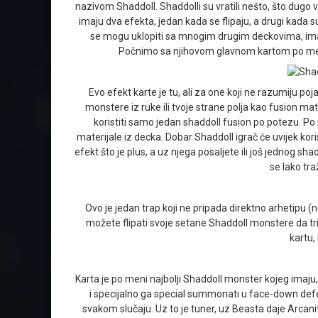
nazivom Shaddoll. Shaddolli su vratili nešto, što dugo vr
imaju dva efekta, jedan kada se flipaju, a drugi kada s
se mogu uklopiti sa mnogim drugim deckovima, imaju
Počnimo sa njihovom glavnom kartom po men
Evo efekt karte je tu, ali za one koji ne razumiju p
monstere iz ruke ili tvoje strane polja kao fusion mat
koristiti samo jedan shaddoll fusion po potezu. Po
materijale iz decka. Dobar Shaddoll igrač će uvijek kori
efekt što je plus, a uz njega posaljete ili još jednog s
se lako tra
Ovo je jedan trap koji ne pripada direktno arhetipu (n
možete flipati svoje setane Shaddoll monstere da trig
kartu,
Karta je po meni najbolji Shaddoll monster kojeg imaju
i specijalno ga special summonati u face-down defen
svakom slučaju. Uz to je tuner, uz Beasta daje Arca