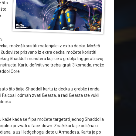
e što
 što
.
ći
decka, možeš koristiti materijale iz extra decka. Možeš
čudovište prizvano iz extra decka, možete koristiti
nekog Shaddoll monstera koji ce u groblju triggerati svoj
Constructa. Kartu definitivno treba igrati 3 komada, može
haddol Core.
zato što šalje Shaddoll kartu iz decka u groblje i onda
i Falcoa i odmah zvati Beasta, a radi Beasta ste vukli
 decku.
mu kaže kada se flipa možete targetati jednog Shaddolla
jalno prizvati u face-down. Znači karta je odlična u
rdiana, a uz Hedgehoga idete u Armadesa. Karta je po