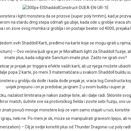
onstera i light monstera da se prizove (super poly hmhm), kad je prizva
m na stardu dmg stepa odmah ga ubije, kada ode u groblje vraca shaddo
i on zove ovog momka iz groblja i on postaje beater od 4000, prejaka ka
edom ovih Shaddoll Karti, pređimo na karte koje se mogu igrati u njima, t
ctum) – Ovo većina ljudi igra jer je Moralltach light za Shaddoll fuzije, ali
imate plus, kada odigrate Sanctum imate plus. Zašto ne igrati ovo?
je prejak jer triggera efekte vaših karti, ali uz njega možete ubaciti 2
 dalje popa 2 karte, po meni 3 matematičara u svakom Shaddoll buildu s
stera u groblju da dođe i kada dođe prejak je, vraća tog Constructa koji
uvijek prepuno i on je predobar, ja igram 2 u svom buildu i super je
nažalost limitirana je nakon zadnje liste, ali i dalje radi. Sklonite svog 
Mirror match, šutnite sve sa protivničkog fielda i zovite sebi fuziju, ovo uvi
znati povuči mnoge monstere koji ce vam samo stajati u ruci, koristite All
graju, neki ne. Po meni je ok, moze se manipulirati graveom lijepo, ali n
tion) – Cilj je ovdje koristiti plus od Thunder Dragona i uz poly raditi 