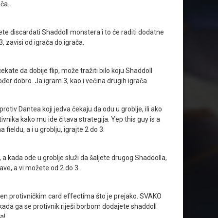
ača.
ćete discardati Shaddoll monstera i to će raditi dodatne
, zavisi od igrača do igrača.
ate da dobije flip, može tražiti bilo koju Shaddoll
đer dobro. Ja igram 3, kao i većina drugih igrača.
rotiv Dantea koji jedva čekaju da odu u groblje, ili ako
ivnika kako mu ide čitava strategija. Yep this guy is a
ieldu, a i u groblju, igrajte 2 do 3.
a kada ode u groblje služi da šaljete drugog Shaddolla,
rave, a vi možete od 2 do 3.
išten protivničkim card effectima što je prejako. SVAKO
ga se protivnik riješi borbom dodajete shaddoll
a!