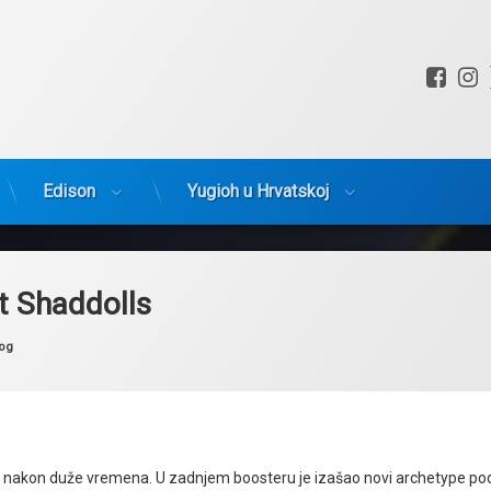
Fac
I
Edison
Yugioh u Hrvatskoj
t Shaddolls
tegorije:
og
gom nakon duže vremena. U zadnjem boosteru je izašao novi archetype po