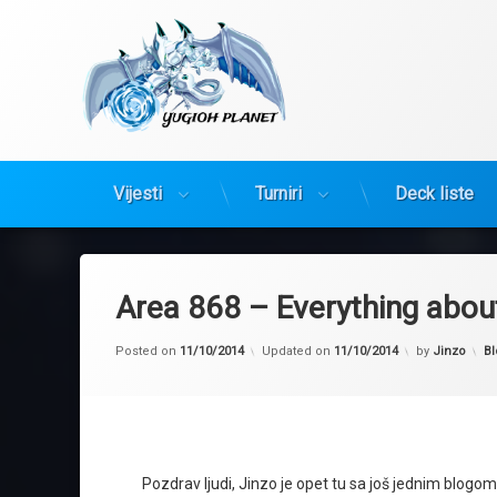
Yugioh Planet
Vijesti
Turniri
Deck liste
Preskoči
na
sadržaj
Area 868 – Everything abou
Ka
Posted on
11/10/2014
Updated on
11/10/2014
by
Jinzo
Bl
Pozdrav ljudi, Jinzo je opet tu sa još jednim blo