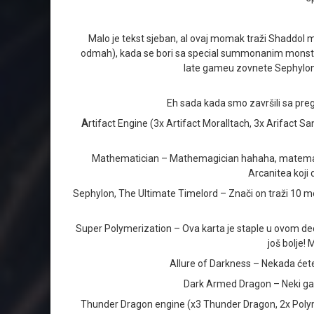
Malo je tekst sjeban, al ovaj momak traži Shaddol m
odmah), kada se bori sa special summonanim monstero
late gameu zovnete Sephylona 
Eh sada kada smo završili sa pregl
A
rtifact Engine (3x Artifact Moralltach, 3x Arifact San
Mathematician – Mathemagician hahaha, matematicar 
Arcanitea koji
Sephylon, The Ultimate Timelord – Znači on traži 10 mon
Super Polymerization – Ova karta je staple u ovom decku, 
još bolje! 
Allure of Darkness – Nekada ćete 
Dark Armed Dragon – Neki ga i
Thunder Dragon engine (x3 Thunder Dragon, 2x Polymeriza