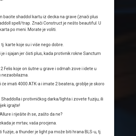
n bacite shaddol kartu iz decka na grave (znači plus
ll spell/trap. Znači Construct je nešto beautiful. U
rta po meni. Morate je voliti.
j. karte koje su i više nego dobre.
 je i sjajan jer čisti plus, kada protivnik rokne Sanctum
 Felis koje on šutne u grave i odmah zove i idete u
u nezaobilazna.
 će imati 4000 ATK-a i imate 2 beatera, groblje je skoro
Shaddolla i protivničkog darka/lighta i zovete fuziju, ili
jek igrajte!
ure i riješite ih se, zašto da ne?
ekada je mrtav, vaša procjena.
fuzije, a thunder je light pa može biti hrana BLS-u, tj.