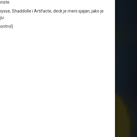
riste.
sse, Shaddolle i Artifacte, deck je meni sjajan, jako je
ju.
ontrol)