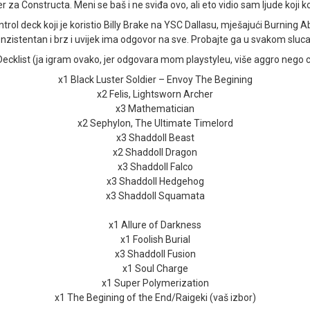
r za Constructa. Meni se baš i ne sviđa ovo, ali eto vidio sam ljude koji ko
l deck koji je koristio Billy Brake na YSC Dallasu, mješajući Burning Aby
nzistentan i brz i uvijek ima odgovor na sve. Probajte ga u svakom sluca
Decklist (ja igram ovako, jer odgovara mom playstyleu, više aggro nego c
x1 Black Luster Soldier – Envoy The Begining
x2 Felis, Lightsworn Archer
x3 Mathematician
x2 Sephylon, The Ultimate Timelord
x3 Shaddoll Beast
x2 Shaddoll Dragon
x3 Shaddoll Falco
x3 Shaddoll Hedgehog
x3 Shaddoll Squamata
x1 Allure of Darkness
x1 Foolish Burial
x3 Shaddoll Fusion
x1 Soul Charge
x1 Super Polymerization
x1 The Begining of the End/Raigeki (vaš izbor)