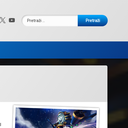
Pretraži:
ebook
nstagram
X.com
YouTube
d