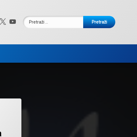
Pretraži:
ebook
nstagram
X.com
YouTube
a