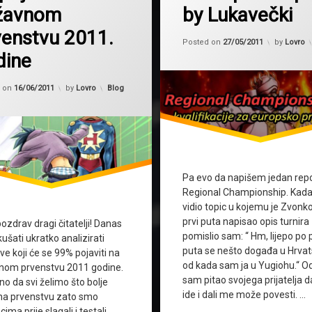
žavnom
by Lukavečki
venstvu 2011.
Updated 
Posted on
27/05/2011
by
Lovro
dine
Updated on
17/06/2011
Kategorije:
d on
16/06/2011
by
Lovro
Blog
Pa evo da napišem jedan repo
Regional Championship. Kad
vidio topic u kojemu je Zvonk
prvi puta napisao opis turnira
pozdrav dragi čitatelji! Danas
pomislio sam: “ Hm, lijepo po p
ušati ukratko analizirati
puta se nešto događa u Hrvat
e koji će se 99% pojaviti na
od kada sam ja u Yugiohu.“ 
nom prvenstvu 2011 godine.
sam pitao svojega prijatelja da
o da svi želimo što bolje
ide i dali me može povesti. …
 na prvenstvu zato smo
ima prije slagali i testali