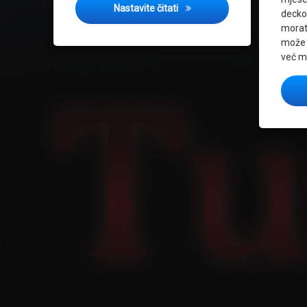
Report pobjednika sa turnira
Nastavite čitati
decko
morat
može 
već m