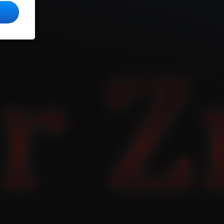
t sa Regional Championshipa by Lukavečki
om prvenstvu 2011. godine