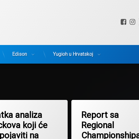
Fac
I
Edison
Yugioh u Hrvatskoj
tka analiza
Report sa
ckova koji će
Regional
pojaviti na
Championship