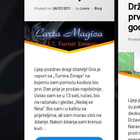
Dr
Updated on
26/07/2011
Kategorije:
Posted on
24/07/2011
by
Lovro
Blog
pr
go
Poste
Lijep pozdrav dragi čitatelji! Ovo je
report sa „Turnira Zmaja“ na
kojemu sam pomoću kockice bio
prvi. Dan prije je prošao najobičnije…
Ustao sam se u 13 sati, ručao, bio
Lijep 
na računalu i gledao „Nedaj se
ću pok
Nina“. Bio sam i u kafiću sa
deckov
prijeteljima, ali sam morao otići na
Držav
šišanje. Nakon šišanja sam krenuo
Naravn
kući …
proći
mjesec