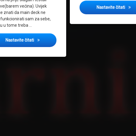
 Zmaja
ve(barem većina). Uvijek
Repor
Nastavite čitati
e znati da main deck ne
funkcionirati sam za sebe,
u u tome treba …
Kratka analiza deckova koji će se pojaviti na Državn
Nastavite čitati