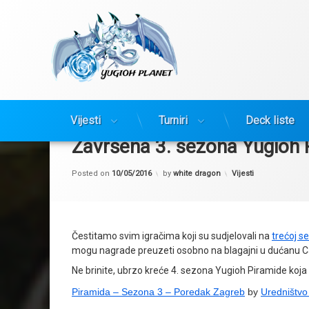
Yugioh Planet
Preskoči
na
Vijesti
Turniri
Deck liste
sadržaj
Završena 3. sezona Yugioh 
Kategorije:
Posted on
10/05/2016
by
white dragon
Vijesti
Čestitamo svim igračima koji su sudjelovali na
trećoj s
mogu nagrade preuzeti osobno na blagajni u dućanu Ca
Ne brinite, ubrzo kreće 4. sezona Yugioh Piramide koja 
Piramida – Sezona 3 – Poredak Zagreb
by
Uredništvo