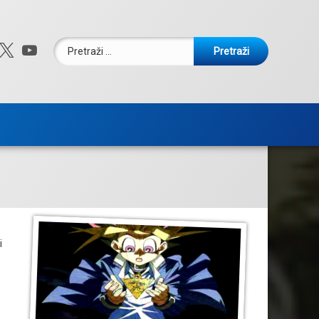
Pretraži:
ebook
nstagram
X.com
YouTube
i