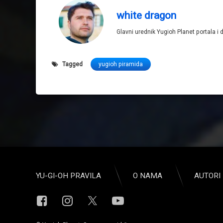
white dragon
Glavni urednik Yugioh Planet portala i 
Tagged
yugioh piramida
YU-GI-OH PRAVILA
O NAMA
AUTORI 
Facebook
Instagram
YouTube
X.com