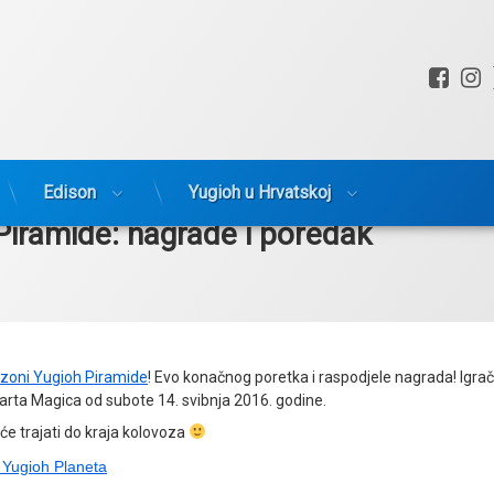
Fac
I
Edison
Yugioh u Hrvatskoj
Piramide: nagrade i poredak
ezoni Yugioh Piramide
! Evo konačnog poretka i raspodjele nagrada! Igrač
rta Magica od subote 14. svibnja 2016. godine.
će trajati do kraja kolovoza
 Yugioh Planeta