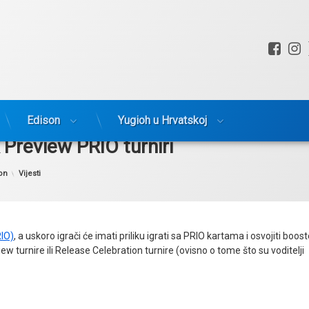
Fac
I
Edison
Yugioh u Hrvatskoj
 Preview PRIO turniri
Kategorije:
on
Vijesti
RIO)
, a uskoro igrači će imati priliku igrati sa PRIO kartama i osvojiti boos
iew turnire ili Release Celebration turnire (ovisno o tome što su voditelji