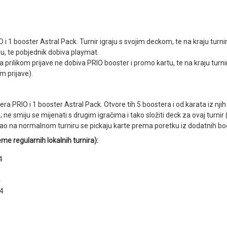
 i 1 booster Astral Pack. Turnir igraju s svojim deckom, te na kraju turni
ru, te pobjednik dobiva playmat.
a prilikom prijave ne dobiva PRIO booster i promo kartu, te na kraju tur
om prijave).
tera PRIO i 1 booster Astral Pack. Otvore tih 5 boostera i od karata iz njih 
i; ne smiju se mijenati s drugim igračima i tako složiti deck za ovaj turnir
 kao na normalnom turniru se pickaju karte prema poretku iz dodatnih bo
eme regularnih lokalnih turnira):
4
4
14