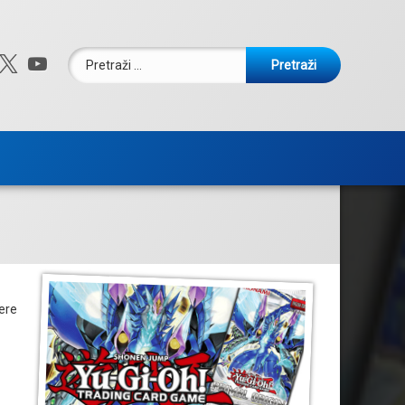
Pretraži:
ebook
nstagram
X.com
YouTube
tere