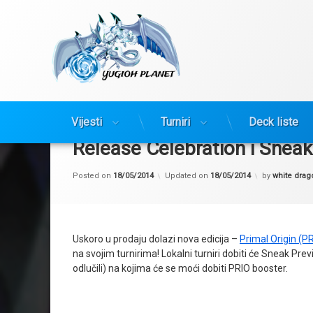
Yugioh Planet
Preskoči
na
Vijesti
Turniri
Deck liste
sadržaj
Release Celebration i Sneak
Posted on
18/05/2014
Updated on
18/05/2014
by
white drag
Uskoro u prodaju dolazi nova edicija –
Primal Origin (P
na svojim turnirima! Lokalni turniri dobiti će Sneak Prev
odlučili) na kojima će se moći dobiti PRIO booster.