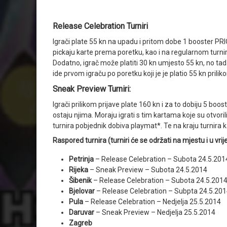
Release Celebration Turniri
Igrači plate 55 kn na upadu i pritom dobe 1 booster PRIO
pickaju karte prema poretku, kao i na regularnom turni
Dodatno, igrač može platiti 30 kn umjesto 55 kn, no tad
ide prvom igraču po poretku koji je je platio 55 kn prilik
Sneak Preview Turniri:
Igrači prilikom prijave plate 160 kn i za to dobiju 5 boos
ostaju njima. Moraju igrati s tim kartama koje su otvoril
turnira pobjednik dobiva playmat*. Te na kraju turnira
Raspored turnira (turniri će se održati na mjestu i u vrij
Petrinja
– Release Celebration – Subota 24.5.201
Rijeka
– Sneak Preview – Subota 24.5.2014
Šibenik
– Release Celebration – Subota 24.5.201
Bjelovar
– Release Celebration – Subpta 24.5.20
Pula
– Release Celebration – Nedjelja 25.5.2014
Daruvar
– Sneak Preview – Nedjelja 25.5.2014
Zagreb