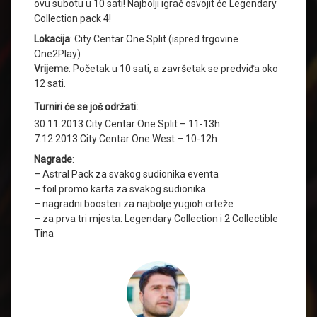
ovu subotu u 10 sati! Najbolji igrač osvojit će Legendary
Collection pack 4!
Lokacija
: City Centar One Split (ispred trgovine
One2Play)
Vrijeme
: Početak u 10 sati, a završetak se predviđa oko
12 sati.
Turniri će se još održati:
30.11.2013 City Centar One Split – 11-13h
7.12.2013 City Centar One West – 10-12h
Nagrade
:
– Astral Pack za svakog sudionika eventa
– foil promo karta za svakog sudionika
– nagradni boosteri za najbolje yugioh crteže
– za prva tri mjesta: Legendary Collection i 2 Collectible
Tina