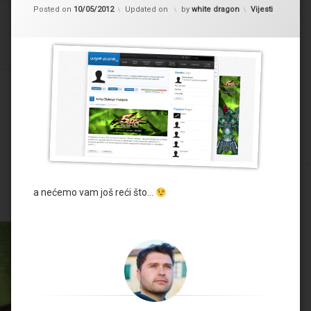
Kategorije:
Posted on
10/05/2012
Updated on
by
white dragon
Vijesti
a nećemo vam još reći što…