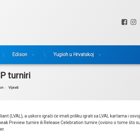
Fac
I
Edison
Yugioh u Hrvatskoj
P turniri
Kategorije:
on
Vijesti
ant (LVAL), a uskoro igrači će imati priliku igrati sa LVAL kartama i osvoji
Sneak Preview turnire ili Release Celebration turnire (ovisno o tome što s
er.