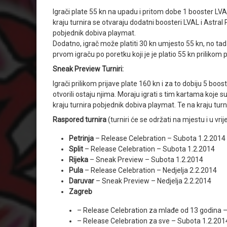
Igrači plate 55 kn na upadu i pritom dobe 1 booster LV
kraju turnira se otvaraju dodatni boosteri LVAL i Astral
pobjednik dobiva playmat.
Dodatno, igrač može platiti 30 kn umjesto 55 kn, no tad
prvom igraču po poretku koji je je platio 55 kn prilikom p
Sneak Preview Turniri:
Igrači prilikom prijave plate 160 kn i za to dobiju 5 bo
otvorili ostaju njima. Moraju igrati s tim kartama koje su
kraju turnira pobjednik dobiva playmat. Te na kraju tu
Raspored turnira
(turniri će se održati na mjestu i u vri
Petrinja
– Release Celebration – Subota 1.2.2014
Split
– Release Celebration – Subota 1.2.2014
Rijeka
– Sneak Preview – Subota 1.2.2014
Pula
– Release Celebration – Nedjelja 2.2.2014
Daruvar
– Sneak Preview – Nedjelja 2.2.2014
Zagreb
– Release Celebration za mlađe od 13 godina 
– Release Celebration za sve – Subota 1.2.201