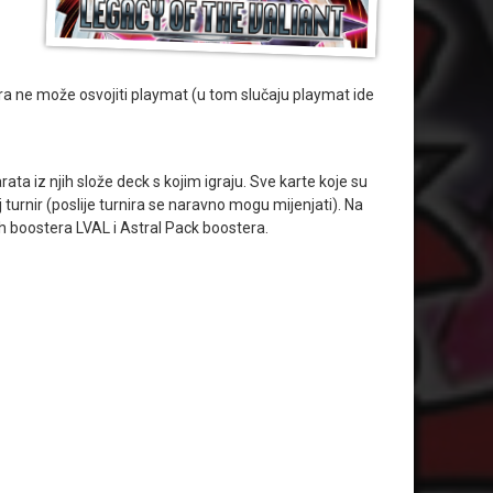
ira ne može osvojiti playmat (u tom slučaju playmat ide
arata iz njih slože deck s kojim igraju. Sve karte koje su
j turnir (poslije turnira se naravno mogu mijenjati). Na
h boostera LVAL i Astral Pack boostera.