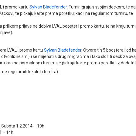
AL i promo kartu
Sylvan Bladefender
. Turnir igraju s svojim deckom, te na
 Packovi, te pickaju karte prema poretku, kao i na regularnom turniru, te
a prilikom prijave ne dobiva LVAL booster i promo kartu, te na kraju turn
rijave).
ostera LVAL i promo kartu
Sylvan Bladefender
. Otvore tih 5 boostera i od k
 otvorili; ne smiju se mijenati s drugim igračima i tako složiti deck za ova
rnira kao na normalnom turniru se pickaju karte prema poretku iz dodatni
jeme regularnih lokalnih turnira):
– Subota 1.2.2014 – 10h
4 – 14h