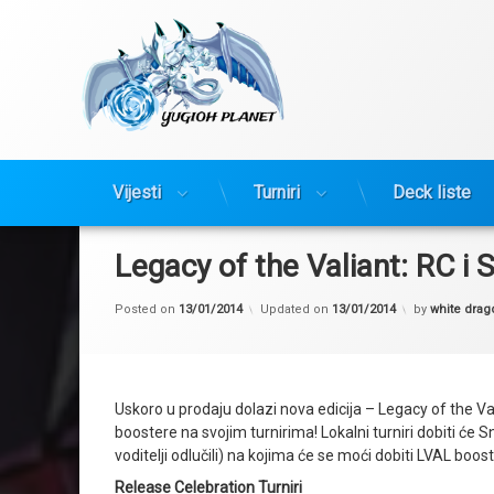
Yugioh Planet
Vijesti
Turniri
Deck liste
Preskoči
na
sadržaj
Legacy of the Valiant: RC i S
Posted on
13/01/2014
Updated on
13/01/2014
by
white drag
Uskoro u prodaju dolazi nova edicija – Legacy of the Vali
boostere na svojim turnirima! Lokalni turniri dobiti će 
voditelji odlučili) na kojima će se moći dobiti LVAL boost
Release Celebration Turniri