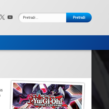
Pretraži:
ebook
nstagram
X.com
YouTube
ti
u