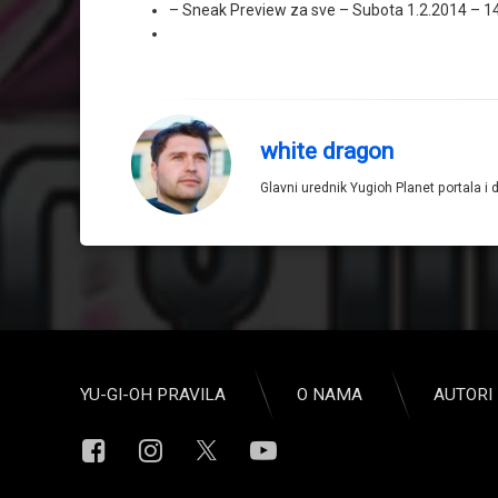
– Sneak Preview za sve – Subota 1.2.2014 – 1
white dragon
Glavni urednik Yugioh Planet portala i 
YU-GI-OH PRAVILA
O NAMA
AUTORI 
Facebook
Instagram
YouTube
X.com