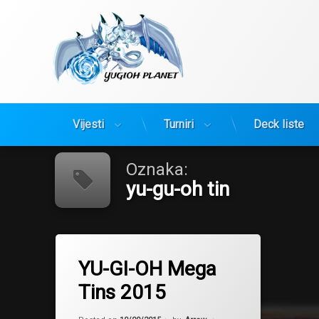
Yugioh Planet
Vijesti
Turniri
Deck liste
Preskoči
na
sadržaj
Oznaka:
yu-gu-oh tin
Tagged
Dark Rebellion Xyz Dragon
YU-GI-OH Mega
Odd-Eyes Pendulum Dragon
Tins 2015
yu-gi-oh 2015
yu-gi-oh proizvodi
Updated on
19/09/2015