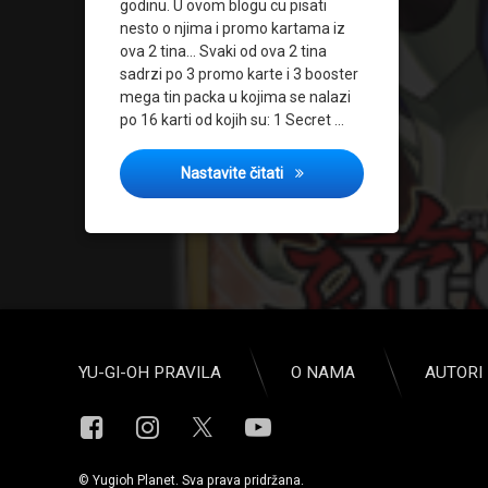
godinu. U ovom blogu cu pisati
nesto o njima i promo kartama iz
ova 2 tina… Svaki od ova 2 tina
sadrzi po 3 promo karte i 3 booster
mega tin packa u kojima se nalazi
po 16 karti od kojih su: 1 Secret …
YU-GI-OH Mega Tins 2015
Nastavite čitati
YU-GI-OH PRAVILA
O NAMA
AUTORI 
Facebook
Instagram
YouTube
X.com
© Yugioh Planet. Sva prava pridržana.