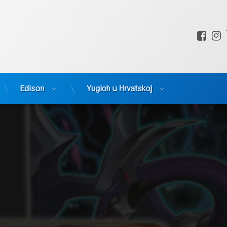
Fac
I
Edison
Yugioh u Hrvatskoj