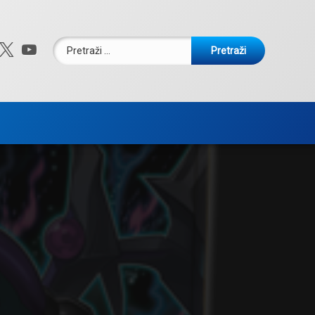
Pretraži:
ebook
nstagram
X.com
YouTube