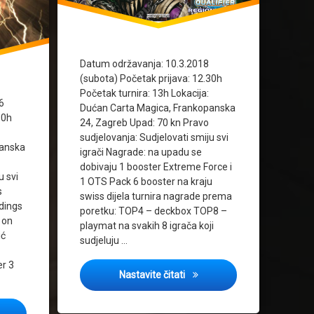
Datum održavanja: 10.3.2018
(subota) Početak prijava: 12.30h
Početak turnira: 13h Lokacija:
6
Dućan Carta Magica, Frankopanska
30h
24, Zagreb Upad: 70 kn Pravo
sudjelovanja: Sudjelovati smiju svi
panska
igrači Nagrade: na upadu se
dobivaju 1 booster Extreme Force i
u svi
1 OTS Pack 6 booster na kraju
s
swiss dijela turnira nagrade prema
dings
poretku: TOP4 – deckbox TOP8 –
 on
playmat na svakih 8 igrača koji
ić
sudjeluju …
er 3
Najava: Regionalni turnir 3/2
Nastavite čitati
: Regional tournament 11/2016