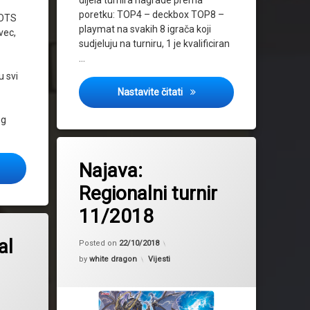
poretku: TOP4 – deckbox TOP8 –
 OTS
playmat na svakih 8 igrača koji
vec,
sudjeluju na turniru, 1 je kvalificiran
…
u svi
Cover: Regional tournament
Nastavite čitati
ng
Tagged
2019
Najava:
r Challenge 2023!
najava
Regionalni turnir
Regional tournament
11/2018
Updated on
22/10/2018
al
Posted on
22/10/2018
Kategorije:
by
white dragon
Vijesti