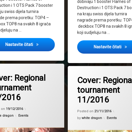
dobivaju 1 booster Flames of
uction i 1 OTS Pack 7 booster
Destruction i 1 OTS Pack 7 bo
ju swiss dijela turnira
na kraju swiss dijela turnira
de prema poretku: TOP4 –
nagrade prema poretku: TOP
ox TOP8 na svakih 8 igrača
deckbox TOP8 na svakih 8 ig
udjeluju na …
koji sudjeluju na …
Cover: Regional tournament 5/2018
Nastavite čitati
Najav
Nastavite čitati
Tagged
Regional tournament
ver: Regional
Cover: Regiona
 tournament
urnament
tournament
/2016
11/2016
Updated on
20/12/2016
d on
19/12/2016
Posted on
21/11/2016
Kategorije:
e dragon
Events
Kategorije:
by
white dragon
Events