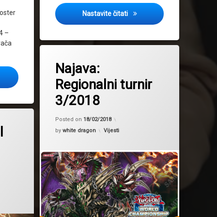
oster
Najava: Regionalni turnir 11
Nastavite čitati
4 –
rača
Tagged
2018
Najava:
Regional tournament
a: Regional tournament 5/2018
Regionalni turnir
regionalni turnir
3/2018
Updated on
06/03/2018
Posted on
18/02/2018
l
Kategorije:
by
white dragon
Vijesti