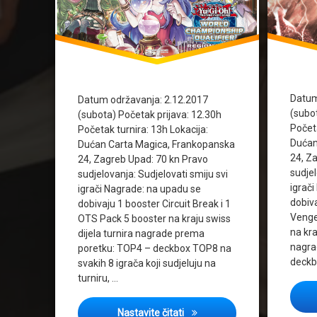
Datum
Datum održavanja: 2.12.2017
(subo
(subota) Početak prijava: 12.30h
Početa
Početak turnira: 13h Lokacija:
Dućan
Dućan Carta Magica, Frankopanska
24, Z
24, Zagreb Upad: 70 kn Pravo
sudjel
sudjelovanja: Sudjelovati smiju svi
igrač
igrači Nagrade: na upadu se
dobiva
dobivaju 1 booster Circuit Break i 1
Venge
OTS Pack 5 booster na kraju swiss
na kra
dijela turnira nagrade prema
nagra
poretku: TOP4 – deckbox TOP8 na
deckb
svakih 8 igrača koji sudjeluju na
turniru, …
Cover: Regional tournament 
Nastavite čitati