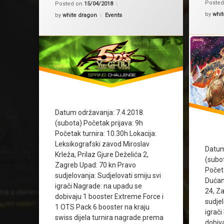
Poste
Posted on
15/04/2018
by
whit
Kategorije:
by
white dragon
Events
Datum održavanja: 7.4.2018.
(subota) Početak prijava: 9h
Početak turnira: 10.30h Lokacija:
Leksikografski zavod Miroslav
Datum
Krleža, Prilaz Gjure Deželića 2,
(subo
Zagreb Upad: 70 kn Pravo
Početa
sudjelovanja: Sudjelovati smiju svi
Dućan
igrači Nagrade: na upadu se
24, Z
dobivaju 1 booster Extreme Force i
sudjel
1 OTS Pack 6 booster na kraju
igrač
swiss dijela turnira nagrade prema
dobiv