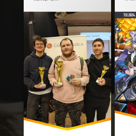
winner
Winter Challenge
Yugioh