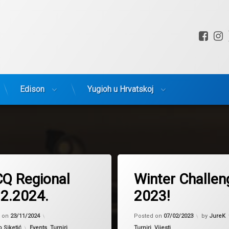
Fac
I
Edison
Yugioh u Hrvatskoj
Tagged
2023
Q Regional
Winter Challen
event
12.2024.
2023!
Regional tournament
 tournament
Winter Challenge
Updated on
23/11/2024
Updated 
d on
23/11/2024
Posted on
07/02/2023
by
JureK
Yugioh
Kategorije:
Kategorije:
o Siketić
Events
,
Turniri
Turniri
,
Vijesti