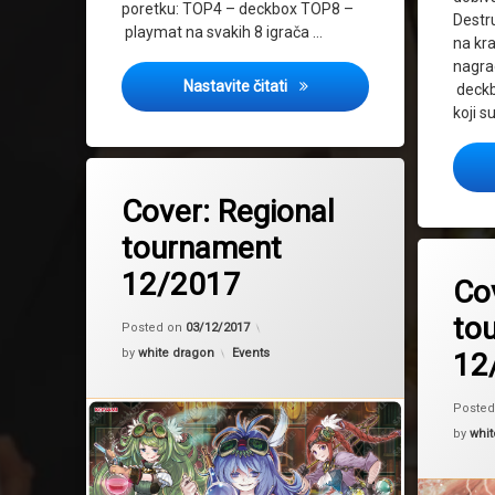
poretku: TOP4 – deckbox TOP8 –
Destr
playmat na svakih 8 igrača …
na kra
nagra
Cover: Spring Challenge 2018
Nastavite čitati
deckb
koji s
Tagged
2017
Cover: Regional
Regional tournament
tournament
Tagged
cover
12/2017
Co
Regional
to
Updated on
28/12/2017
Posted on
03/12/2017
Kategorije:
by
white dragon
Events
12
Poste
by
whit