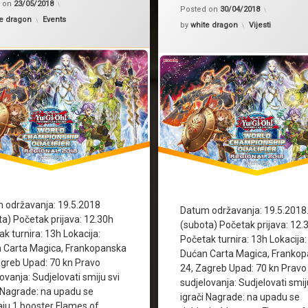
Updated 
d on
23/05/2018
Posted on
30/04/2018
Kategorije:
e dragon
Events
Kategorije:
by
white dragon
Vijesti
 održavanja: 19.5.2018
Datum održavanja: 19.5.2018
ta) Početak prijava: 12.30h
(subota) Početak prijava: 12.
k turnira: 13h Lokacija:
Početak turnira: 13h Lokacija:
 Carta Magica, Frankopanska
Dućan Carta Magica, Franko
agreb Upad: 70 kn Pravo
24, Zagreb Upad: 70 kn Pravo
ovanja: Sudjelovati smiju svi
sudjelovanja: Sudjelovati smij
i Nagrade: na upadu se
igrači Nagrade: na upadu se
aju 1 booster Flames of