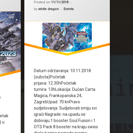
Posted on
11/11/2018
Kategorije:
by
white dragon
Events
Datum održavanja: 10.11.2018
(subota)Početak
prijava: 12.30hPočetak
turnira: 13hLokacija: Dućan Carta
Magica, Frankopanska 24,
m
ZagrebUpad: 70 knPravo
sudjelovanja: Sudjelovati smiju svi
igrači Nagrade: na upadu se
četak
dobivaju 1 booster Soul Fusion i 1
) u
OTS Pack 8 booster na kraju swiss
dijela turnira nagrade prema