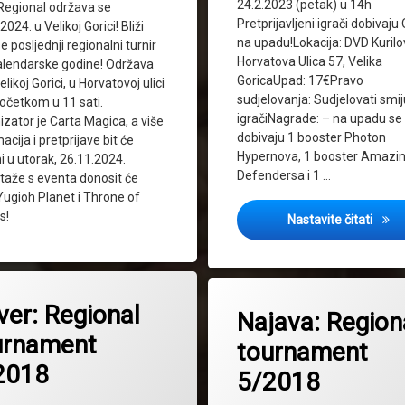
24.2.2023 (petak) u 14h
egional održava se
Pretprijavljeni igrači dobivaju
2024. u Velikoj Gorici! Bliži
na upadu!Lokacija: DVD Kurilo
 posljednji regionalni turnir
Horvatova Ulica 57, Velika
alendarske godine! Održava
GoricaUpad: 17€Pravo
elikoj Gorici, u Horvatovoj ulici
sudjelovanja: Sudjelovati smij
očetkom u 11 sati.
igračiNagrade: – na upadu se
zator je Carta Magica, a više
dobivaju 1 booster Photon
acija i pretprijave bit će
Hypernova, 1 booster Amazi
 u utorak, 26.11.2024.
Defendersa i 1 …
taže s eventa donosit će
ugioh Planet i Throne of
s!
Winte
Nastavite čitati
bor
Tagged
2018
ver: Regional
Najava: Region
Regional tournament
urnament
tournament
 tournament
2018
5/2018