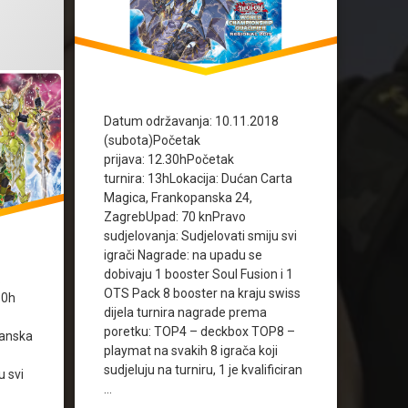
on
23/05/2018
Datum održavanja: 10.11.2018
(subota)Početak
prijava: 12.30hPočetak
turnira: 13hLokacija: Dućan Carta
Magica, Frankopanska 24,
ZagrebUpad: 70 knPravo
sudjelovanja: Sudjelovati smiju svi
igrači Nagrade: na upadu se
dobivaju 1 booster Soul Fusion i 1
.
OTS Pack 8 booster na kraju swiss
30h
dijela turnira nagrade prema
poretku: TOP4 – deckbox TOP8 –
panska
playmat na svakih 8 igrača koji
sudjeluju na turniru, 1 je kvalificiran
u svi
…