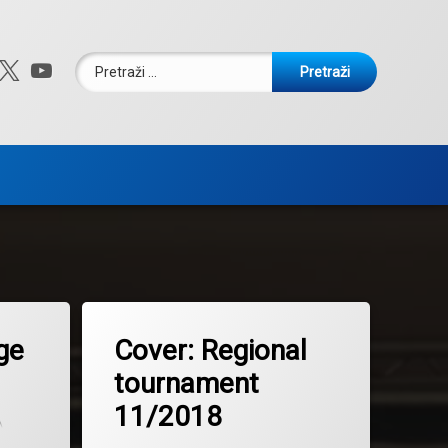
Pretraži:
ebook
nstagram
X.com
YouTube
Tagged
Regional tournament
ge
Cover: Regional
tournament
11/2018
on
07/02/2023
Updated on
11/11/2018