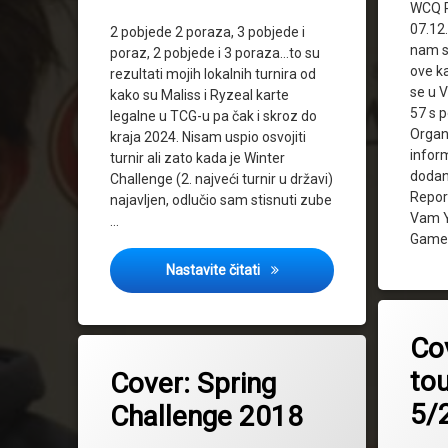
WCQ R
07.12.
2 pobjede 2 poraza, 3 pobjede i
nam se
poraz, 2 pobjede i 3 poraza…to su
ove k
rezultati mojih lokalnih turnira od
se u V
kako su Maliss i Ryzeal karte
57 s p
legalne u TCG-u pa čak i skroz do
Organi
kraja 2024. Nisam uspio osvojiti
inform
turnir ali zato kada je Winter
dodani
Challenge (2. najveći turnir u državi)
Repor
najavljen, odlučio sam stisnuti zube
Vam Y
…
Game
Winter Challenge Report – Ti
Nastavite čitati
Tagged
2018
Co
Tagged
cover
2018
to
Cover: Spring
Regional
event
5/
Challenge 2018
Regional tournament
spring challenge