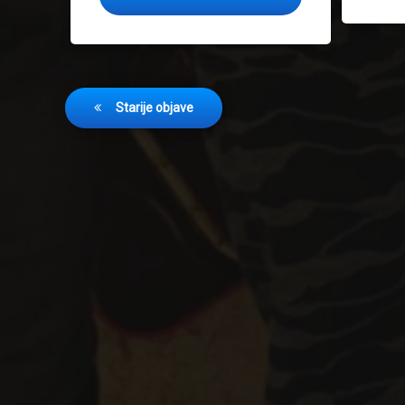
Navigacija
Starije objave
objava