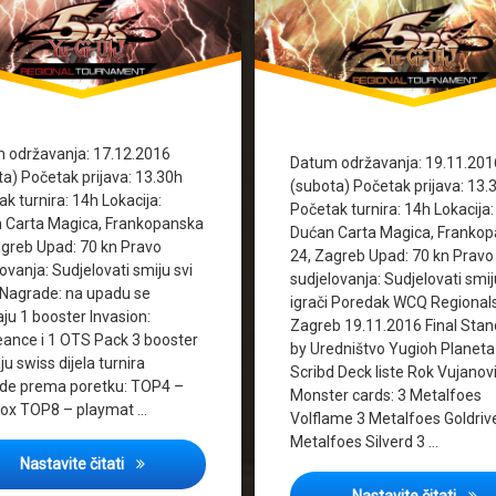
 održavanja: 17.12.2016
Datum održavanja: 19.11.201
ta) Početak prijava: 13.30h
(subota) Početak prijava: 13.
k turnira: 14h Lokacija:
Početak turnira: 14h Lokacija:
 Carta Magica, Frankopanska
Dućan Carta Magica, Franko
agreb Upad: 70 kn Pravo
24, Zagreb Upad: 70 kn Pravo
ovanja: Sudjelovati smiju svi
sudjelovanja: Sudjelovati smij
i Nagrade: na upadu se
igrači Poredak WCQ Regional
ju 1 booster Invasion:
Zagreb 19.11.2016 Final Stan
ance i 1 OTS Pack 3 booster
by Uredništvo Yugioh Planeta
ju swiss dijela turnira
Scribd Deck liste Rok Vujanov
de prema poretku: TOP4 –
Monster cards: 3 Metalfoes
ox TOP8 – playmat …
Volflame 3 Metalfoes Goldriv
Metalfoes Silverd 3 …
Cover: Regional tournament 12/2016
Nastavite čitati
12/2017
Cover
Nastavite čitati