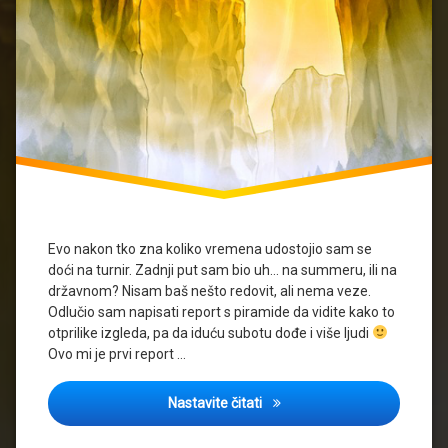
Evo nakon tko zna koliko vremena udostojio sam se
doći na turnir. Zadnji put sam bio uh… na summeru, ili na
državnom? Nisam baš nešto redovit, ali nema veze.
Odlučio sam napisati report s piramide da vidite kako to
otprilike izgleda, pa da iduću subotu dođe i više ljudi
Ovo mi je prvi report …
Report s prve Yugioh Piramid
Nastavite čitati