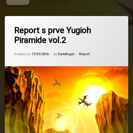
Tagged
fire
Report s prve Yugioh
hand
Piramide vol.2
ice
hand
Updated on
17/01/2016
piramida
Kategorije:
Posted on
17/01/2016
by
DarkAngel
Report
reborn
tengu
turnir