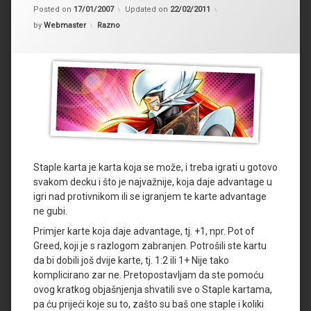
Posted on
17/01/2007
Updated on
22/02/2011
Kategorije:
by
Webmaster
Razno
Staple karta je karta koja se može, i treba igrati u gotovo
svakom decku i što je najvažnije, koja daje advantage u
igri nad protivnikom ili se igranjem te karte advantage
ne gubi.
Primjer karte koja daje advantage, tj. +1, npr. Pot of
Greed, koji je s razlogom zabranjen. Potrošili ste kartu
da bi dobili još dvije karte, tj. 1:2 ili 1+ Nije tako
komplicirano zar ne. Pretopostavljam da ste pomoću
ovog kratkog objašnjenja shvatili sve o Staple kartama,
pa ću prijeći koje su to, zašto su baš one staple i koliki