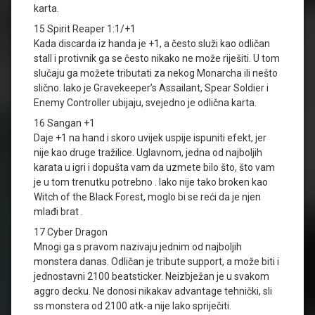
karta.
15 Spirit Reaper 1:1/+1
Kada discarda iz handa je +1, a često služi kao odličan
stall i protivnik ga se često nikako ne može riješiti. U tom
slučaju ga možete tributati za nekog Monarcha ili nešto
slično. Iako je Gravekeeper’s Assailant, Spear Soldier i
Enemy Controller ubijaju, svejedno je odlična karta.
16 Sangan +1
Daje +1 na hand i skoro uvijek uspije ispuniti efekt, jer
nije kao druge tražilice. Uglavnom, jedna od najboljih
karata u igri i dopušta vam da uzmete bilo što, što vam
je u tom trenutku potrebno . Iako nije tako broken kao
Witch of the Black Forest, moglo bi se reći da je njen
mlađi brat .
17 Cyber Dragon
Mnogi ga s pravom nazivaju jednim od najboljih
monstera danas. Odličan je tribute support, a može biti i
jednostavni 2100 beatsticker. Neizbježan je u svakom
aggro decku. Ne donosi nikakav advantage tehnički, sli
ss monstera od 2100 atk-a nije lako spriječiti.