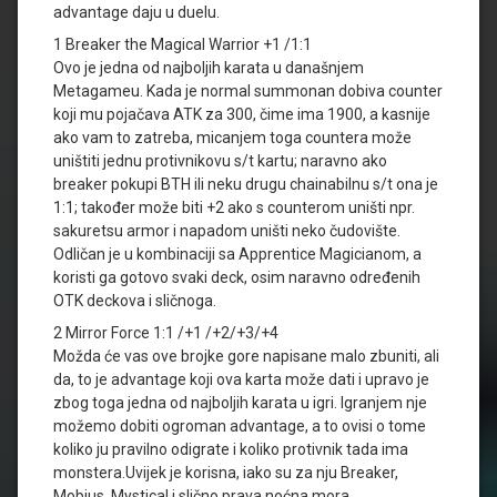
advantage daju u duelu.
1 Breaker the Magical Warrior +1 /1:1
Ovo je jedna od najboljih karata u današnjem
Metagameu. Kada je normal summonan dobiva counter
koji mu pojačava ATK za 300, čime ima 1900, a kasnije
ako vam to zatreba, micanjem toga countera može
uništiti jednu protivnikovu s/t kartu; naravno ako
breaker pokupi BTH ili neku drugu chainabilnu s/t ona je
1:1; također može biti +2 ako s counterom uništi npr.
sakuretsu armor i napadom uništi neko čudovište.
Odličan je u kombinaciji sa Apprentice Magicianom, a
koristi ga gotovo svaki deck, osim naravno određenih
OTK deckova i sličnoga.
2 Mirror Force 1:1 /+1 /+2/+3/+4
Možda će vas ove brojke gore napisane malo zbuniti, ali
da, to je advantage koji ova karta može dati i upravo je
zbog toga jedna od najboljih karata u igri. Igranjem nje
možemo dobiti ogroman advantage, a to ovisi o tome
koliko ju pravilno odigrate i koliko protivnik tada ima
monstera.Uvijek je korisna, iako su za nju Breaker,
Mobius, Mystical i slično prava noćna mora