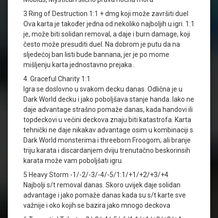
3 Ring of Destruction 1:1 + dmg koji može završiti duel
Ova karta je također jedna od nekoliko najboljih u igri. 1:1
je, može biti solidan removal, a daje i burn damage, koji
često može presuditi duel. Na dobrom je putu da na
sljedećoj ban listi bude bannana, jer je po mome
mišljenju karta jednostavno prejaka .
4. Graceful Charity 1:1
Igra se doslovno u svakom decku danas. Odlična je u
Dark World decku i jako poboljšava stanje handa. Iako ne
daje advantage strašno pomaže danas, kada handovi ili
topdeckovi u većini deckova znaju biti katastrofa. Karta
tehnički ne daje nikakav advantage osim u kombinaciji s
Dark World monsterima i threeborn Froogom; ali branje
triju karata i discardanjem dviju trenutačno beskorinsih
karata može vam poboljšati igru.
5 Heavy Storm -1/-2/-3/-4/-5/1:1/+1/+2/+3/+4
Najbolji s/t removal danas. Skoro uvijek daje solidan
advantage i jako pomaže danas kada su s/t karte sve
važnije i oko kojih se bazira jako mnogo deckova