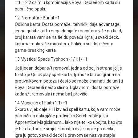
1:1 ili 2:2 osim u kombinaciji s Royal Decreeom kada su
poprilično opaki.
12 Premature Burial +1
Odlična karta. Dosta pomaže i tehnički daje advantage
jer ne gubite kartu nego dobijate monstera više na field,
broj karata vam se na fieldu poveća. Igra ju svaki deck,
koji ima malo više monstera. Prilično solidna i često
game-breaking karta.
13 Mystical Space Typhoon -1/1:1/+1
Još jedan dobar s/t removal, jedna od boljih strana joj je
to što je Quick play spell karta, tj. može biti odigrana na
protivnikovom potezu i često se može chainati, da uništi
Royal Decree ili nešto slično. Uglavnom, dosta pomaže
kada s/t removala i nema baš previše.
14 Magician of Faith 1:1/+1
Skoro uvijek daje +1 i izvlači spell kartu, koja vam može
pomoći da dokrajčite protivnika.Sercheable je sa
Apprentice Magicianom… Iako nije toliko ubojita, kao što
je bila kad su se smjele koristiti dvije kopije po decku,
igra ju gotovo svaki deck i s pravom se naziva staple