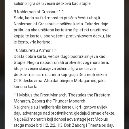
solidno. Igra se u većini deckova kao staple.
9 Nobleman of Crossout 1:1
Sada, kada su f/d monsteri prilično česti i ubojiti
Nobleman of Crossout je odlična karta. Također daje
priliku da ako uništena karta ima flip efekt unušti sve
kopije te karte u oba vašem i protivnikovom decku, što
je često, vrlo korisno .
10 Sakuretsu Armor 1:1
Dosta dobra karta, već se dugo podrazumijeva kao
Staple. Negira napad i uništi protivnikovog monstera,
što je u većini slučajeva odlično. Igra se u svim
deckovima, osim u onima koji igraju Decree ili nekim
OTK deckovima. Ali u današnjem Metagameu, jako
korisna karta.
11 Mobius the Frost Monarch, Thestalos the Firestom
Monarch, Zaborg the Thunder Monarch
Najigranije su i najkorisnije karte u igri i gotovo uvijek
daju advantage nad protivnikom; gledajući smao efekte.
Najčešći monarch koji donosi advantage jest Mobius
stoga može biti 1:2, 2:2, 1:3. Dok Zaborg i Thestalos daju