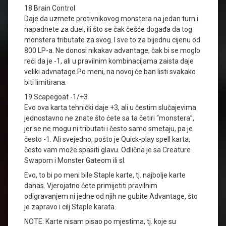
18 Brain Control
Daje da uzmete protivnikovog monstera na jedan turn i
napadnete za duel, ili što se čak češće događa da tog
monstera tributate za svog. I sve to za bijednu cijenu od
800 LP-a. Ne donosi nikakav advantage, čak bi se moglo
reći da je -1, ali u pravilnim kombinacijama zaista daje
veliki advnatage.Po meni, na novoj će ban listi svakako
biti limitirana.
19 Scapegoat -1/+3
Evo ova karta tehnički daje +3, ali u čestim slučajevima
jednostavno ne znate što ćete sa ta četiri “monstera”,
jer se ne mogu ni tributati i često samo smetaju, pa je
često -1. Ali svejedno, pošto je Quick-play spell karta,
često vam može spasiti glavu. Odlična je sa Creature
Swapom i Monster Gateom ili sl.
Evo, to bi po meni bile Staple karte, tj. najbolje karte
danas. Vjerojatno ćete primijetiti pravilnim
odigravanjem ni jedne od njih ne gubite Advantage, što
je zapravo i cilj Staple karata.
NOTE: Karte nisam pisao po mjestima, tj. koje su