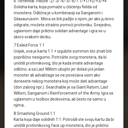
6 Torrential Tribute -2/-3/-4/-5/-6/1:1/+1/+2/+3/+4
Solidna karta, koja pomaže u čišćenju fielda od
monstera. Odlična je u kombinaciji sa Sanganom i
Gilasaurusom . Mora se biti pažljiv s njom, jer ako ju krivo
odigrate, možete strašno pomoći protivniku. Svejedno,
uglavnom daje prilično solidan advantage i igra se u
skoro svakom decku.
7 Exiled Force 1:1
Uvijek, ova je karta 1:1 + izgubite summon što znati biti
poprilično nesigurno. Potrošite svog monstera, da bi
uništili protivnikovog, što je kada imate advantage
odlično, a sa Last Willom ubojito jer dolazi još jedan
monster ali advabtage se ne povećava osim ako
donesete nekog monstera koji može dati advantage
(don zaloog npr.). Searchable je sa Giant Ratom, Last
Willom, Sanganom i Reinforcement of the Army. Igra se
uglavnom u toolbox deckovima, ali često ne samo u
njima…
8 Smashing Ground 1:1
Karta koja daje solidnih 1:1. Potrošili ste svoju kartu da bi
uništili protivnikovog face up monstera, što je prilično