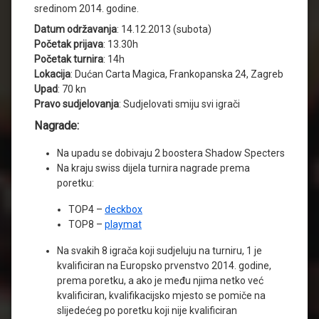
sredinom 2014. godine.
Datum održavanja
: 14.12.2013 (subota)
Početak prijava
: 13.30h
Početak turnira
: 14h
Lokacija
: Dućan Carta Magica, Frankopanska 24, Zagreb
Upad
: 70 kn
Pravo sudjelovanja
: Sudjelovati smiju svi igrači
Nagrade:
Na upadu se dobivaju 2 boostera Shadow Specters
Na kraju swiss dijela turnira nagrade prema
poretku:
TOP4 –
deckbox
TOP8 –
playmat
Na svakih 8 igrača koji sudjeluju na turniru, 1 je
kvalificiran na Europsko prvenstvo 2014. godine,
prema poretku, a ako je među njima netko već
kvalificiran, kvalifikacijsko mjesto se pomiče na
slijedećeg po poretku koji nije kvalificiran