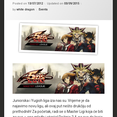
Posted on
13/07/2012
Updated on
03/09/2015
Kategorije:
by
white dragon
Events
Juniorska i Yugioh liga iza nas su. Vrijeme je da
najavimo novu ligu, ali ovaj put nešto drukčiju od
prethodnih! Za početak, radi se o Master Ligi koja će biti
za sve – one mlađe i starije! Počinje 2.4. pa sve do kraja