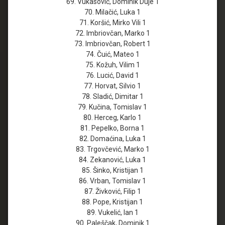
69. Vukasović, Dominik Duje 1
70. Milačić, Luka 1
71. Koršić, Mirko Vili 1
72. Imbriovčan, Marko 1
73. Imbriovčan, Robert 1
74. Čuić, Mateo 1
75. Kožuh, Vilim 1
76. Lucić, David 1
77. Horvat, Silvio 1
78. Sladić, Dimitar 1
79. Kučina, Tomislav 1
80. Herceg, Karlo 1
81. Pepelko, Borna 1
82. Domaćina, Luka 1
83. Trgovčević, Marko 1
84. Zekanović, Luka 1
85. Šinko, Kristijan 1
86. Vrban, Tomislav 1
87. Živković, Filip 1
88. Pope, Kristijan 1
89. Vukelić, Ian 1
90. Paleščak, Dominik 1