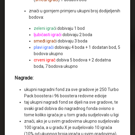
znači u gornjem primjeru ukupni broj dodijeljenih
bodova:
zeleni igrač
i dobivaju 1 bod
ljubičasti igrači
dobivaju 2 boda
smeđi igrač
i dobivaju 3 boda
plavi igrači
dobivaju 4 boda + 1 dodatan bod, 5
bodova ukupno
crveni igrač
dobiva 5 bodova + 2 dodatna
boda, 7 bodova ukupno
Nagrade:
ukupni nagradni fond za sve gradove je 250 Turbo
Pack boostera i 96 boostera redovne edicije
taj ukupni nagradi fond se dijeli na sve gradove, te
svaki grad dobiva dio nagradnog fonda ovisno o
tome koliko igrača je u tom gradu sudjelovalo u ligi
znači, ako je u svim gradovima ukupno sudjelovalo
100 igrača, a u gradu X je sudjelovalo 10 igrača
(10% od ukupnog broja igrača u svim gradovima),