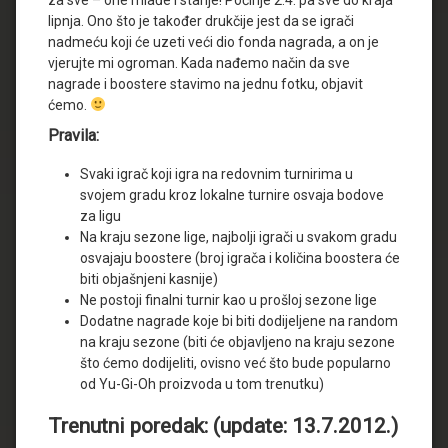
lipnja. Ono što je također drukčije jest da se igrači
nadmeću koji će uzeti veći dio fonda nagrada, a on je
vjerujte mi ogroman. Kada nađemo način da sve
nagrade i boostere stavimo na jednu fotku, objavit
ćemo.
Pravila:
Svaki igrač koji igra na redovnim turnirima u
svojem gradu kroz lokalne turnire osvaja bodove
za ligu
Na kraju sezone lige, najbolji igrači u svakom gradu
osvajaju boostere (broj igrača i količina boostera će
biti objašnjeni kasnije)
Ne postoji finalni turnir kao u prošloj sezone lige
Dodatne nagrade koje bi biti dodijeljene na random
na kraju sezone (biti će objavljeno na kraju sezone
što ćemo dodijeliti, ovisno već što bude popularno
od Yu-Gi-Oh proizvoda u tom trenutku)
Trenutni poredak: (update: 13.7.2012.)