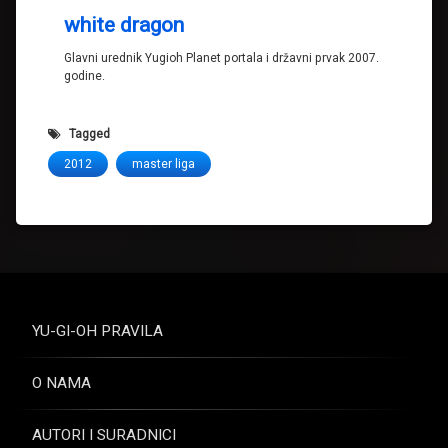
white dragon
Glavni urednik Yugioh Planet portala i državni prvak 2007.
godine.
Tagged
2012
master liga
YU-GI-OH PRAVILA
O NAMA
AUTORI I SURADNICI