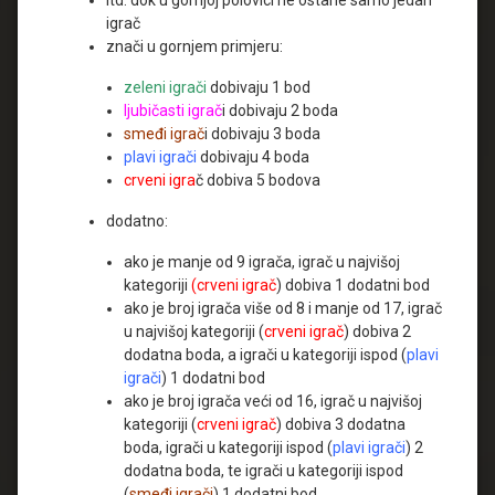
igrač
znači u gornjem primjeru:
zeleni igrači
dobivaju 1 bod
ljubičasti igrač
i dobivaju 2 boda
smeđi igrač
i dobivaju 3 boda
plavi igrači
dobivaju 4 boda
crveni igra
č dobiva 5 bodova
dodatno:
ako je manje od 9 igrača, igrač u najvišoj
kategoriji
(crveni igrač
) dobiva 1 dodatni bod
ako je broj igrača više od 8 i manje od 17, igrač
u najvišoj kategoriji (
crveni igrač
) dobiva 2
dodatna boda, a igrači u kategoriji ispod (
plavi
igrači
) 1 dodatni bod
ako je broj igrača veći od 16, igrač u najvišoj
kategoriji (
crveni igrač
) dobiva 3 dodatna
boda, igrači u kategoriji ispod (
plavi igrači
) 2
dodatna boda, te igrači u kategoriji ispod
(
smeđi igrači
) 1 dodatni bod