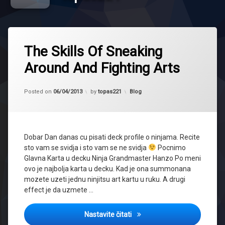
The Skills Of Sneaking
Around And Fighting Arts
Updated on
07/04/2013
Kategorije:
Posted on
06/04/2013
by
topas221
Blog
Dobar Dan danas cu pisati deck profile o ninjama. Recite
sto vam se svidja i sto vam se ne svidja
Pocnimo
Glavna Karta u decku Ninja Grandmaster Hanzo Po meni
ovo je najbolja karta u decku. Kad je ona summonana
mozete uzeti jednu ninjitsu art kartu u ruku. A drugi
effect je da uzmete …
The Skills Of Sneaking Aroun
Nastavite čitati