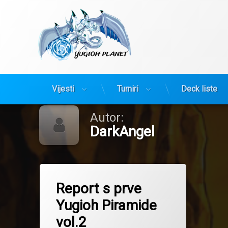
Yugioh Planet
Preskoči
Vijesti
Turniri
Deck liste
na
sadržaj
Autor:
DarkAngel
Tagged
fire hand
Report s prve
ice hand
Yugioh Piramide
piramida
vol.2
reborn tengu