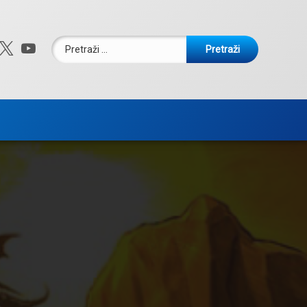
Pretraži:
ebook
nstagram
X.com
YouTube