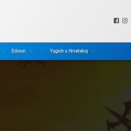
Fac
I
Edison
Yugioh u Hrvatskoj