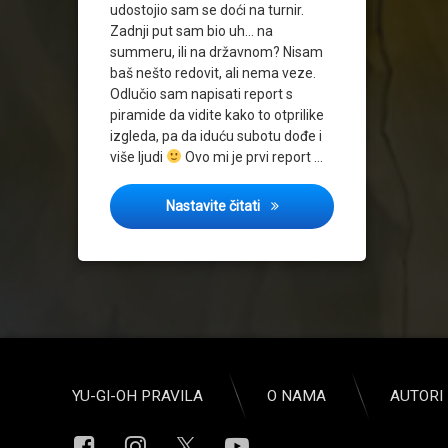
udostojio sam se doći na turnir.
Zadnji put sam bio uh… na
summeru, ili na državnom? Nisam
baš nešto redovit, ali nema veze.
Odlučio sam napisati report s
piramide da vidite kako to otprilike
izgleda, pa da iduću subotu dođe i
više ljudi
Ovo mi je prvi report …
Report s prve Yugioh Piramide
Nastavite čitati
YU-GI-OH PRAVILA
O NAMA
AUTORI 