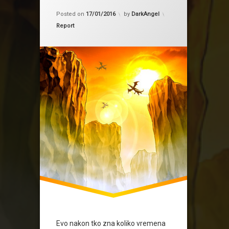
turnir
Updated on
17/01/2016
Posted on
17/01/2016
by
DarkAngel
Kategorije:
Report
Evo nakon tko zna koliko vremena