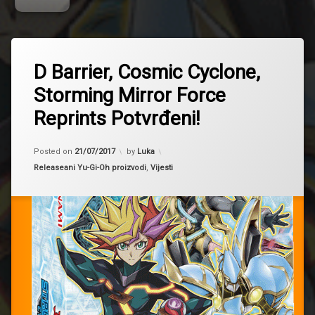
D Barrier, Cosmic Cyclone,
Storming Mirror Force
Reprints Potvrđeni!
Updated on
21/07/2017
Posted on
21/07/2017
by
Luka
Kategorije:
Releaseani Yu-Gi-Oh proizvodi
,
Vijesti