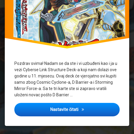
Pozdrav svima! Nadam se da ste i vi uzbuđeni kao i ja u
vezi Cyberse Link Structure Deck-a koji nam dolazi ove
godine u 11. mjesecu. Ovaj deck će vjerojatno svi kupiti
samo zbog Cosmic Cyclone-a, D Barrier-a i Storming
Mirror Force-a. Sa te tri karte ste si zapravo vratili
uloženi novac pošto D Barrier …
D Barrier, Cosmic Cyclone, St
Nastavite čitati