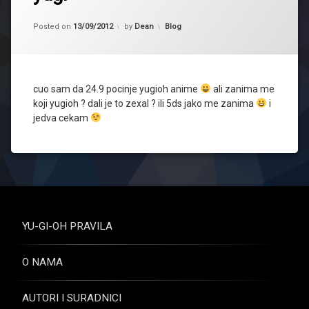
Updated on
Kategorije:
Posted on
13/09/2012
by
Dean
Blog
cuo sam da 24.9 pocinje yugioh anime
ali zanima me
koji yugioh ? dali je to zexal ? ili 5ds jako me zanima
i
jedva cekam
YU-GI-OH PRAVILA
O NAMA
AUTORI I SURADNICI