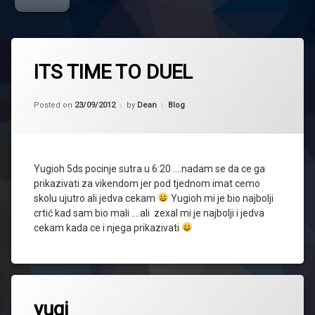
ITS TIME TO DUEL
Updated on
23/09/2012
Kategorije:
Posted on
23/09/2012
by
Dean
Blog
Yugioh 5ds pocinje sutra u 6:20 ….nadam se da ce ga
prikazivati za vikendom jer pod tjednom imat cemo
skolu ujutro ali jedva cekam
Yugioh mi je bio najbolji
crtić kad sam bio mali ….ali zexal mi je najbolji i jedva
cekam kada ce i njega prikazivati
yugi