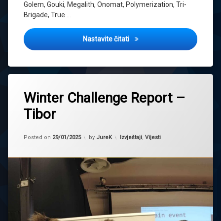
Golem, Gouki, Megalith, Onomat, Polymerization, Tri-
Brigade, True …
Očekivana vrijednost novog 
Nastavite čitati
Tagged
2025
Winter Challenge Report –
event
Tibor
Regional
tournament
Updated on
29/01/2025
Kategorije:
Posted on
29/01/2025
by
JureK
Izvještaji
,
Vijesti
report
turniri
winner
Winter
Challenge
Yugioh