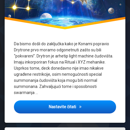
Da bismo došli do zaključka kako je Konami popravio
Drytrone prvo moramo odgonetnuti zašto su bili
“pokvareni”. Drytron je arhetip light machine čudovišta.
Imaju inkorporiran fokus na Ritual i XYZ mehanike.
Usprkos tome, deck donedavno nije imao nikakve
ugrađene restrikcije, osim nemogućnosti special
summonanja čudovišta koja mogu biti normal
summonana. Zahvaljujući tome i sposobnosti
swarmanja …
Kako je Konami popravio Dry
Nastavite čitati
Tagged