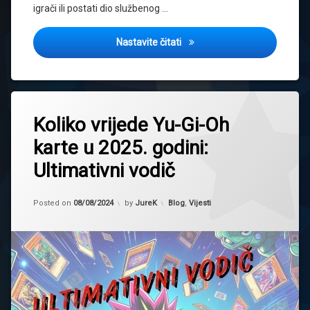
igrači ili postati dio službenog …
Ultimativni Vodič za Nove Igr
Nastavite čitati
Tagged
2024
Koliko vrijede Yu-Gi-Oh
cijene
karte u 2025. godini:
karata
Ultimativni vodič
kako
odrediti
cijenu
Updated on
22/09/2025
Kategorije:
Posted on
08/08/2024
by
JureK
Blog
,
Vijesti
karte
koliko
vrijede
yugioh
karte
koliko
vrijedi
karta