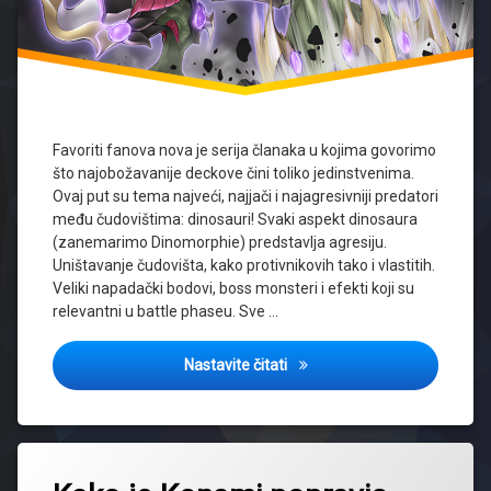
Favoriti fanova nova je serija članaka u kojima govorimo
što najobožavanije deckove čini toliko jedinstvenima.
Ovaj put su tema najveći, najjači i najagresivniji predatori
među čudovištima: dinosauri! Svaki aspekt dinosaura
(zanemarimo Dinomorphie) predstavlja agresiju.
Uništavanje čudovišta, kako protivnikovih tako i vlastitih.
Veliki napadački bodovi, boss monsteri i efekti koji su
relevantni u battle phaseu. Sve …
Favoriti fanova: Dinosauri
Nastavite čitati
Tagged
drytron