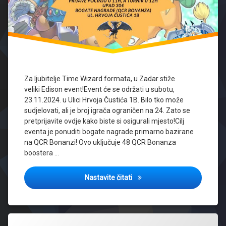
Za ljubitelje Time Wizard formata, u Zadar stiže
veliki Edison event!Event će se održati u subotu,
23.11.2024. u Ulici Hrvoja Čustića 1B. Bilo tko može
sudjelovati, ali je broj igrača ograničen na 24. Zato se
pretprijavite ovdje kako biste si osigurali mjesto!Cilj
eventa je ponuditi bogate nagrade primarno bazirane
na QCR Bonanzi! Ovo uključuje 48 QCR Bonanza
boostera …
Veliki Edison turnir u Zadru
Nastavite čitati
Tagged