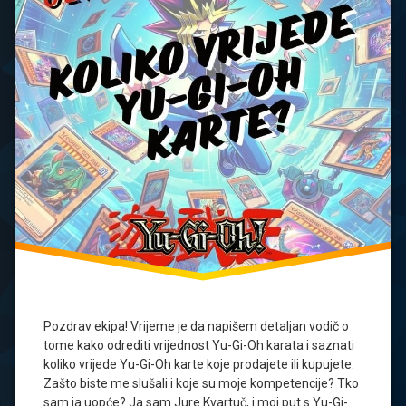
yugioh
karte
yugioh
planet
Pozdrav ekipa! Vrijeme je da napišem detaljan vodič o
tome kako odrediti vrijednost Yu-Gi-Oh karata i saznati
koliko vrijede Yu-Gi-Oh karte koje prodajete ili kupujete.
Zašto biste me slušali i koje su moje kompetencije? Tko
sam ja uopće? Ja sam Jure Kvartuč, i moj put s Yu-Gi-