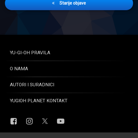
Starije objave
objava
YU-GI-OH PRAVILA
O NAMA
AUTORI I SURADNICI
YUGIOH PLANET KONTAKT
Facebook
Instagram
YouTube
X.com
© Yugioh Planet. Sva prava pridržana.