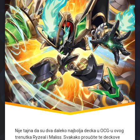
Voice
Yugioh
Nije tajna da su dva daleko najbolja decka u OCG-u ovog
trenutka Ryzeal i Maliss. Svakako proučite te deckove