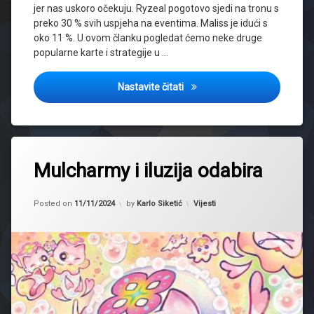
jer nas uskoro očekuju. Ryzeal pogotovo sjedi na tronu s
preko 30 % svih uspjeha na eventima. Maliss je idući s
oko 11 %. U ovom članku pogledat ćemo neke druge
popularne karte i strategije u …
OCG trendovi u studenom
Nastavite čitati
Tagged
Fuwalos
Mulcharmy i iluzija odabira
Maxx
C
Updated on
11/11/2024
Kategorije:
Posted on
11/11/2024
by
Karlo Siketić
Vijesti
Mulcharmy
Purulia
Yugioh