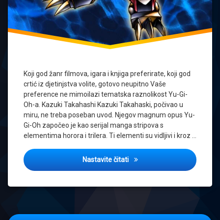
Koji god žanr filmova, igara i knjiga preferirate, koji god
crtić iz djetinjstva volite, gotovo neupitno Vaše
preference ne mimoilazi tematska raznolikost Yu-Gi-
Oh-a. Kazuki Takahashi Kazuki Takahaski, počivao u
miru, ne treba poseban uvod. Njegov magnum opus Yu-
Gi-Oh započeo je kao serijal manga stripova s
elementima horora i trilera. Ti elementi su vidljivi i kroz …
Tematska raznolikost Yu-Gi-
Nastavite čitati
Navigacija