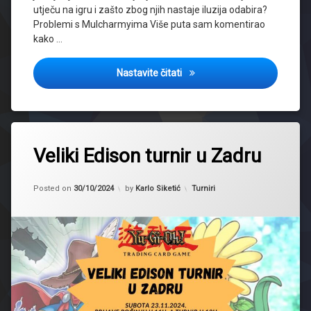
utječu na igru i zašto zbog njih nastaje iluzija odabira?
Problemi s Mulcharmyima Više puta sam komentirao
kako …
Mulcharmy i iluzija odabira
Nastavite čitati
Tagged
2024
Veliki Edison turnir u Zadru
Edison
Updated on
30/10/2024
najava
Kategorije:
Posted on
30/10/2024
by
Karlo Siketić
Turniri
regionalni
turnir
time
wizard
zadar