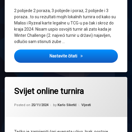
2 pobjede 2 poraza, 3 pobjede i poraz, 2 pobjede i 3
poraza…to su rezultati mojih lokalnih turnira od kako su
Maliss i Ryzeal karte legalne u TCG-u pa čak i skroz do
kraja 2024. Nisam uspio osvojiti turnir ali zato kada je
Winter Challenge (2. najveći turnir u državi) najavljen,
odlučio sam stisnuti zube …
Winter Challenge Report – Ti
Nastavite čitati
Tagged
master
Svijet online turnira
duel
money
Updated on
25/11/2024
Kategorije:
Posted on
25/11/2024
by
Karlo Siketić
Vijesti
match
Online
remote
duel
Teško je zamijeniti čari evenata uživo. Ipak, postoje