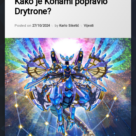
Kako je Konami popravio
Drytron
Drytrone?
Meteonis
DA
Draconids
Updated on
27/10/2024
Kategorije:
Posted on
27/10/2024
by
Karlo Siketić
Vijesti
Nu
II
support
Yugioh