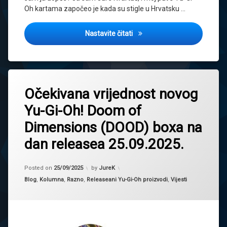
Oh kartama započeo je kada su stigle u Hrvatsku …
Koliko vrijede Yu-Gi-Oh karte 
Nastavite čitati
Tagged
2025
Očekivana vrijednost novog
box
Yu-Gi-Oh! Doom of
dood
Dimensions (DOOD) boxa na
doomofdimension
dan releasea 25.09.2025.
ev
novi
set
Updated on
25/09/2025
Posted on
25/09/2025
by
JureK
očekivanavrijednost
Kategorije:
Blog
,
Kolumna
,
Razno
,
Releaseani Yu-Gi-Oh proizvodi
,
Vijesti
vrijednos
vrijednost
boxa
Yugioh