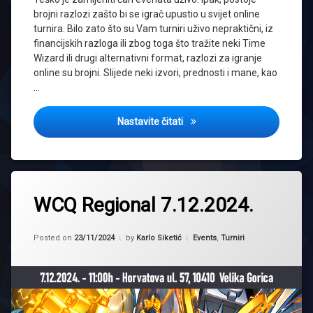
turniri
brojni razlozi zašto bi se igrač upustio u svijet online
Yugioh
turnira. Bilo zato što su Vam turniri uživo nepraktični, iz
financijskih razloga ili zbog toga što tražite neki Time
Wizard ili drugi alternativni format, razlozi za igranje
online su brojni. Slijede neki izvori, prednosti i mane, kao
…
Svijet online turnira
Nastavite čitati
Tagged
2024
WCQ Regional 7.12.2024.
event
Updated on
23/11/2024
najava
Kategorije:
Posted on
23/11/2024
by
Karlo Siketić
Events
,
Turniri
Regional
tournament
Yugioh