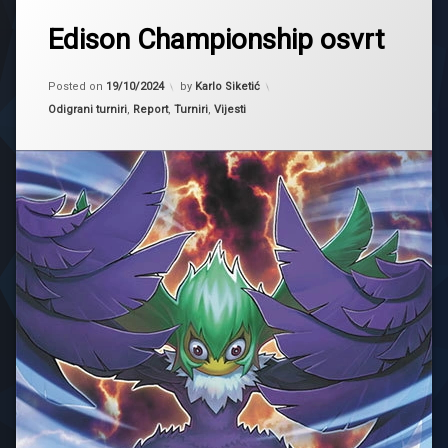
2024
Edison Championship osvrt
blackwing
Updated on
19/10/2024
championship
Posted on
19/10/2024
by
Karlo Siketić
Edison
Kategorije:
Odigrani turniri
,
Report
,
Turniri
,
Vijesti
event
Yugioh