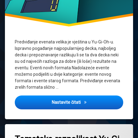
Predviđanje evenata velika je vještina u Yu-Gi-Oh-u.
Ispravno pogađanje najpopularnijeg decka, najboljeg
decka i prepoznavanje razlikuju li se ta dva decka neki
su od najvećih razloga za dobre (ili loše) rezultate na
eventu. Eventi novih formata Nadolazeće evente
možemo podijeliti u dvije kategorije: evente novog
formata i evente starog formata. Predviđanje evenata
zrelih formata slično …
Predviđanje evenata
Nastavite čitati
Tagged
art