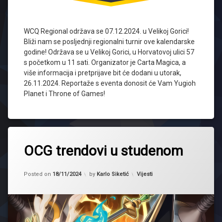
WCQ Regional održava se 07.12.2024. u Velikoj Gorici!
Bliži nam se posljednji regionalni turnir ove kalendarske
godine! Održava se u Velikoj Gorici, u Horvatovoj ulici 57
s početkom u 11 sati. Organizator je Carta Magica, a
više informacija i pretprijave bit će dodani u utorak,
26.11.2024. Reportaže s eventa donosit će Vam Yugioh
Planet i Throne of Games!
Tagged
2024
OCG trendovi u studenom
Maliss
Updated on
18/11/2024
OCG
Kategorije:
Posted on
18/11/2024
by
Karlo Siketić
Vijesti
ryzeal
ultimate
slayer
Voiceless